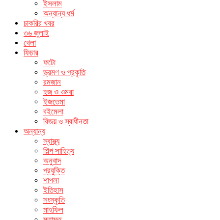
ইসলাম
অন্যান্য ধর্ম
চাকরির খবর
৩৬ জুলাই
খেলা
ফিচার
ফটো
ভ্রমণ ও প্রকৃতি
রমজান
হজ ও ওমরা
ইজতেমা
বইমেলা
বিজয় ও স্বাধীনতা
অন্যান্য
স্বাস্থ্য
শিল্প সাহিত্য
অনুবাদ
প্রযুক্তি
শাপলা
ইতিহাস
সংস্কৃতি
মাহফিল
মতামত