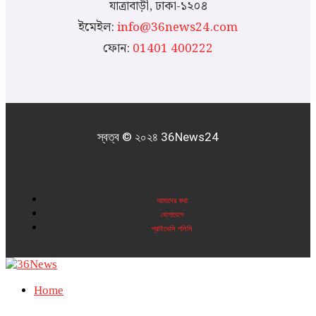
যাত্রাবাড়ী, ঢাকা-১২০৪
ইমেইল:
info@36news24.com
ফোন:
01401 400222
স্বত্ব © ২০২৪ 36News24
আমাদের কথা
যোগাযোগ
প্রাইভেসি পলিসি
Home