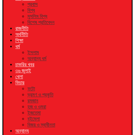
প্রবাস
বিশ্ব
মুসলিম বিশ্ব
বিশেষ প্রতিবেদন
রাজনীতি
অর্থনীতি
শিক্ষা
ধর্ম
ইসলাম
অন্যান্য ধর্ম
চাকরির খবর
৩৬ জুলাই
খেলা
ফিচার
ফটো
ভ্রমণ ও প্রকৃতি
রমজান
হজ ও ওমরা
ইজতেমা
বইমেলা
বিজয় ও স্বাধীনতা
অন্যান্য