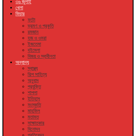
৩৬ জুলাই
খেলা
ফিচার
ফটো
ভ্রমণ ও প্রকৃতি
রমজান
হজ ও ওমরা
ইজতেমা
বইমেলা
বিজয় ও স্বাধীনতা
অন্যান্য
স্বাস্থ্য
শিল্প সাহিত্য
অনুবাদ
প্রযুক্তি
শাপলা
ইতিহাস
সংস্কৃতি
মাহফিল
মতামত
সাক্ষাতকার
বিনোদন
প্রতিবেদন