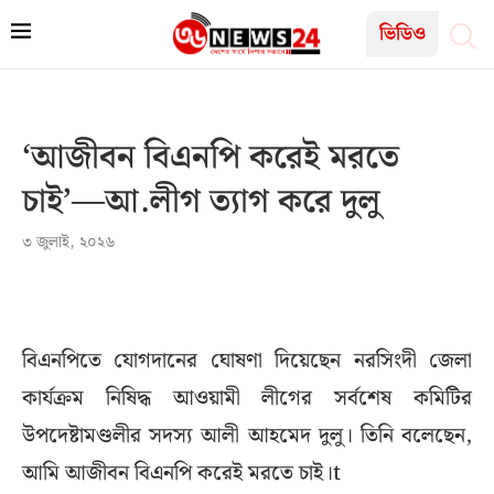
ভিডিও
‘আজীবন বিএনপি করেই মরতে
চাই’—আ.লীগ ত্যাগ করে দুলু
৩ জুলাই, ২০২৬
বিএনপিতে যোগদানের ঘোষণা দিয়েছেন নরসিংদী জেলা
কার্যক্রম নিষিদ্ধ আওয়ামী লীগের সর্বশেষ কমিটির
উপদেষ্টামণ্ডলীর সদস্য আলী আহমেদ দুলু। তিনি বলেছেন,
আমি আজীবন বিএনপি করেই মরতে চাই।t