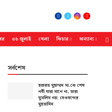
বর
৩৬ জুলাই
খেলা
ফিচার
অন্যান্য
সর্বশেষ
হজরত মুহাম্মদ সা.কে শেষ
নবী যারা মানে না, তারা
মুসলিম নয়: দেওবন্দের
মুহতামিম