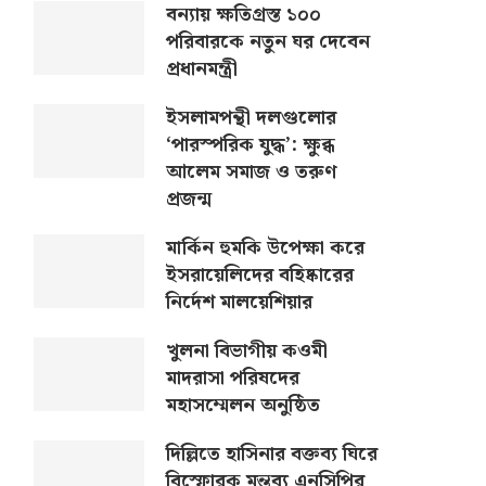
বন্যায় ক্ষতিগ্রস্ত ১০০
পরিবারকে নতুন ঘর দেবেন
প্রধানমন্ত্রী
ইসলামপন্থী দলগুলোর
‘পারস্পরিক যুদ্ধ’: ক্ষুব্ধ
আলেম সমাজ ও তরুণ
প্রজন্ম
মার্কিন হুমকি উপেক্ষা করে
ইসরায়েলিদের বহিষ্কারের
নির্দেশ মালয়েশিয়ার
খুলনা বিভাগীয় কওমী
মাদরাসা পরিষদের
মহাসম্মেলন অনুষ্ঠিত
দিল্লিতে হাসিনার বক্তব্য ঘিরে
বিস্ফোরক মন্তব্য এনসিপির