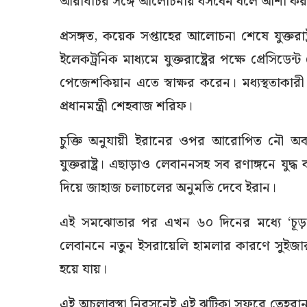
আরাঘচির সঙ্গে আলোচনায় বসবেন বলে আশা করা 
প্রসঙ্গত, কয়েক সপ্তাহের আলোচনা শেষে যুক্তরাষ্
ইলেকট্রনিক মাধ্যমে যুক্তরাষ্ট্রের পক্ষে প্রেসিডেন
পেজেশকিয়ান এতে স্বাক্ষর করেন। মধ্যস্থতাকার
প্রধানমন্ত্রী শেহবাজ শরিফ।
চুক্তি অনুযায়ী ইরানের ওপর আরোপিত নৌ অব
যুক্তরাষ্ট্র। এছাড়াও লেবাননসহ সব রণাঙ্গনে যুদ্ধ বন
দিয়ে জাহাজ চলাচলের অনুমতি দেবে ইরান।
এই সমঝোতার পর এখন ৬০ দিনের মধ্যে ‘চূড়ান
লেবাননে নতুন ইসরায়েলি হামলার কারণে সুইজারল
হয়ে যায়।
এই অচলাবস্থা নিরসনেই এই ঝটিকা সফরে তেহরান গ