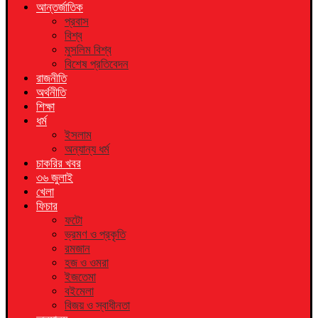
আন্তর্জাতিক
প্রবাস
বিশ্ব
মুসলিম বিশ্ব
বিশেষ প্রতিবেদন
রাজনীতি
অর্থনীতি
শিক্ষা
ধর্ম
ইসলাম
অন্যান্য ধর্ম
চাকরির খবর
৩৬ জুলাই
খেলা
ফিচার
ফটো
ভ্রমণ ও প্রকৃতি
রমজান
হজ ও ওমরা
ইজতেমা
বইমেলা
বিজয় ও স্বাধীনতা