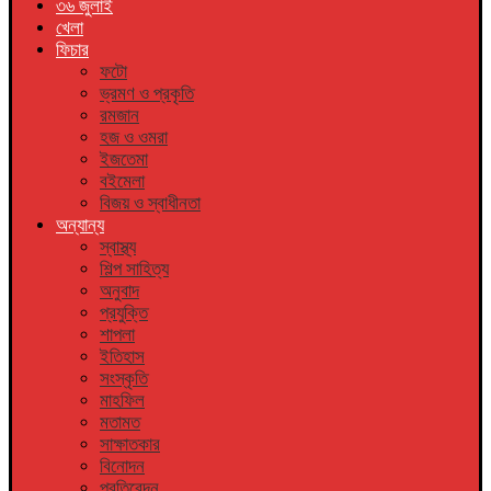
৩৬ জুলাই
খেলা
ফিচার
ফটো
ভ্রমণ ও প্রকৃতি
রমজান
হজ ও ওমরা
ইজতেমা
বইমেলা
বিজয় ও স্বাধীনতা
অন্যান্য
স্বাস্থ্য
শিল্প সাহিত্য
অনুবাদ
প্রযুক্তি
শাপলা
ইতিহাস
সংস্কৃতি
মাহফিল
মতামত
সাক্ষাতকার
বিনোদন
প্রতিবেদন