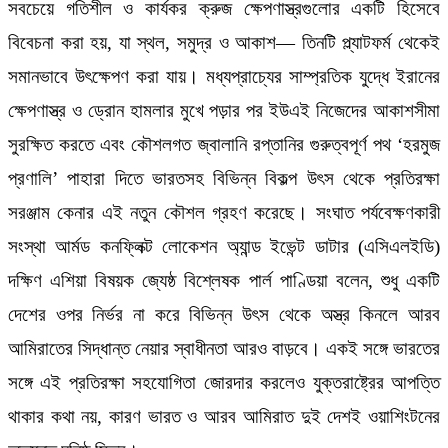
সবচেয়ে গতিশীল ও কার্যকর ক্রুজ ক্ষেপণাস্ত্রগুলোর একটি হিসেবে
বিবেচনা করা হয়, যা স্থল, সমুদ্র ও আকাশ— তিনটি প্ল্যাটফর্ম থেকেই
সমানভাবে উৎক্ষেপণ করা যায়। মধ্যপ্রাচ্যের সাম্প্রতিক যুদ্ধে ইরানের
ক্ষেপণাস্ত্র ও ড্রোন হামলার মুখে পড়ার পর ইউএই নিজেদের আকাশসীমা
সুরক্ষিত করতে এবং কৌশলগত জ্বালানি রপ্তানির গুরুত্বপূর্ণ পথ ‘হরমুজ
প্রণালি’ পাহারা দিতে ভারতসহ বিভিন্ন বিকল্প উৎস থেকে প্রতিরক্ষা
সরঞ্জাম কেনার এই নতুন কৌশল গ্রহণ করেছে। সংঘাত পর্যবেক্ষণকারী
সংস্থা আর্মড কনফ্লিক্ট লোকেশন অ্যান্ড ইভেন্ট ডাটার (এসিএলইডি)
দক্ষিণ এশিয়া বিষয়ক জ্যেষ্ঠ বিশ্লেষক পার্ল পাণ্ডিয়া বলেন, শুধু একটি
দেশের ওপর নির্ভর না করে বিভিন্ন উৎস থেকে অস্ত্র কিনলে আরব
আমিরাতের সিদ্ধান্ত নেয়ার স্বাধীনতা আরও বাড়বে। একই সঙ্গে ভারতের
সঙ্গে এই প্রতিরক্ষা সহযোগিতা জোরদার করলেও যুক্তরাষ্ট্রের আপত্তি
থাকার কথা নয়, কারণ ভারত ও আরব আমিরাত দুই দেশই ওয়াশিংটনের