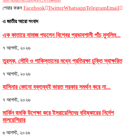
আরব আমিরাত
আলোচনা
ব্রহ্মস ক্ষেপণাস্ত্র
ভারত
শেয়ার করুন
Facebook
Twitter
Whatsapp
Telegram
Email
এ জাতীয় আরো সংবাদ
এক কাতারে নামাজ পড়লেন বিশ্বের প্রভাবশালী পাঁচ মুসলিম...
৭ আগস্ট, ২০২৬
তুরস্ক, সৌদি ও পাকিস্তানের মধ্যে প্রতিরক্ষা চুক্তি স্বাক্ষরিত
৭ আগস্ট, ২০২৬
হাসিনার কোনো বক্তব্যই ভারত সরকার সমর্থন করে না...
৭ আগস্ট, ২০২৬
মার্কিন হুমকি উপেক্ষা করে ইসরায়েলিদের বহিষ্কারের নির্দেশ
মালয়েশিয়ার
৬ আগস্ট, ২০২৬