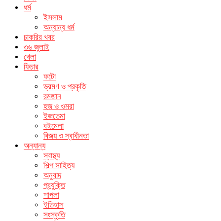
ধর্ম
ইসলাম
অন্যান্য ধর্ম
চাকরির খবর
৩৬ জুলাই
খেলা
ফিচার
ফটো
ভ্রমণ ও প্রকৃতি
রমজান
হজ ও ওমরা
ইজতেমা
বইমেলা
বিজয় ও স্বাধীনতা
অন্যান্য
স্বাস্থ্য
শিল্প সাহিত্য
অনুবাদ
প্রযুক্তি
শাপলা
ইতিহাস
সংস্কৃতি