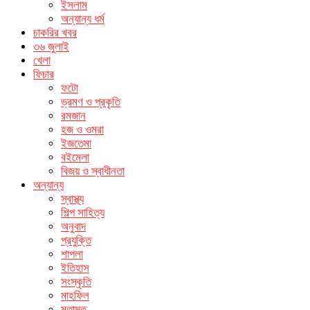
ইসলাম
অন্যান্য ধর্ম
চাকরির খবর
৩৬ জুলাই
খেলা
ফিচার
ফটো
ভ্রমণ ও প্রকৃতি
রমজান
হজ ও ওমরা
ইজতেমা
বইমেলা
বিজয় ও স্বাধীনতা
অন্যান্য
স্বাস্থ্য
শিল্প সাহিত্য
অনুবাদ
প্রযুক্তি
শাপলা
ইতিহাস
সংস্কৃতি
মাহফিল
মতামত