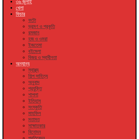
৩৬ জুলাই
খেলা
ফিচার
ফটো
ভ্রমণ ও প্রকৃতি
রমজান
হজ ও ওমরা
ইজতেমা
বইমেলা
বিজয় ও স্বাধীনতা
অন্যান্য
স্বাস্থ্য
শিল্প সাহিত্য
অনুবাদ
প্রযুক্তি
শাপলা
ইতিহাস
সংস্কৃতি
মাহফিল
মতামত
সাক্ষাতকার
বিনোদন
প্রতিবেদন