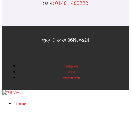
ফোন:
01401 400222
স্বত্ব © ২০২৪ 36News24
আমাদের কথা
যোগাযোগ
প্রাইভেসি পলিসি
Home