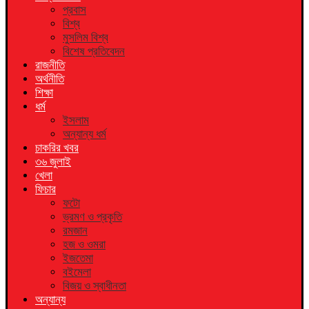
প্রবাস
বিশ্ব
মুসলিম বিশ্ব
বিশেষ প্রতিবেদন
রাজনীতি
অর্থনীতি
শিক্ষা
ধর্ম
ইসলাম
অন্যান্য ধর্ম
চাকরির খবর
৩৬ জুলাই
খেলা
ফিচার
ফটো
ভ্রমণ ও প্রকৃতি
রমজান
হজ ও ওমরা
ইজতেমা
বইমেলা
বিজয় ও স্বাধীনতা
অন্যান্য