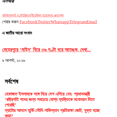
এনআর/
আটকা
আড়াই ঘণ্টা
ইঞ্জিন
ফেনীতে
বিকল হয়ে
মেঘনা এক্সপ্রেস
শেয়ার করুন
Facebook
Twitter
Whatsapp
Telegram
Email
এ জাতীয় আরো সংবাদ
মেহেরপুরে ‘মাইন’ ঘিরে ৩৬ ঘণ্টা ধরে আতঙ্ক, দেখা...
ক
৯ আগস্ট, ২০২৬
৯
সর্বশেষ
হেফাজত ইসলামকে সঙ্গে নিয়ে দেশ এগিয়ে নেব: প্রধানমন্ত্রী
‘রাষ্ট্রপতি পদের জন্য সবচেয়ে যোগ্য ব্যক্তিকে মনোনয়ন দিতে
পেরেছি’
ন্যাটোর আদলে তুর্কি-সৌদি-পাকিস্তান প্রতিরক্ষা জোট, যুক্ত হচ্ছে
কারা?