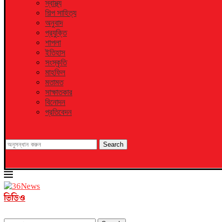
স্বাস্থ্য
শিল্প সাহিত্য
অনুবাদ
প্রযুক্তি
শাপলা
ইতিহাস
সংস্কৃতি
মাহফিল
মতামত
সাক্ষাতকার
বিনোদন
প্রতিবেদন
Search
ভিডিও