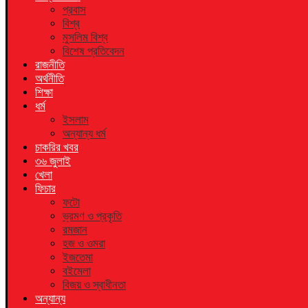
প্রবাস
বিশ্ব
মুসলিম বিশ্ব
বিশেষ প্রতিবেদন
রাজনীতি
অর্থনীতি
শিক্ষা
ধর্ম
ইসলাম
অন্যান্য ধর্ম
চাকরির খবর
৩৬ জুলাই
খেলা
ফিচার
ফটো
ভ্রমণ ও প্রকৃতি
রমজান
হজ ও ওমরা
ইজতেমা
বইমেলা
বিজয় ও স্বাধীনতা
অন্যান্য