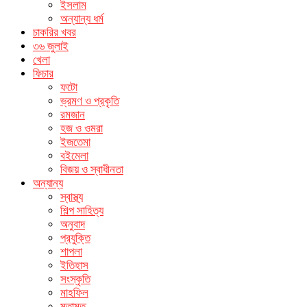
ইসলাম
অন্যান্য ধর্ম
চাকরির খবর
৩৬ জুলাই
খেলা
ফিচার
ফটো
ভ্রমণ ও প্রকৃতি
রমজান
হজ ও ওমরা
ইজতেমা
বইমেলা
বিজয় ও স্বাধীনতা
অন্যান্য
স্বাস্থ্য
শিল্প সাহিত্য
অনুবাদ
প্রযুক্তি
শাপলা
ইতিহাস
সংস্কৃতি
মাহফিল
মতামত