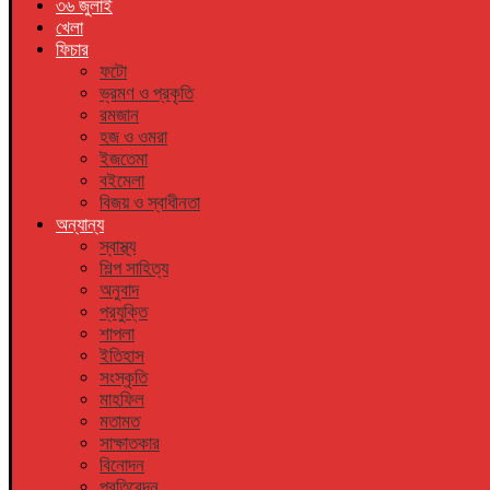
৩৬ জুলাই
খেলা
ফিচার
ফটো
ভ্রমণ ও প্রকৃতি
রমজান
হজ ও ওমরা
ইজতেমা
বইমেলা
বিজয় ও স্বাধীনতা
অন্যান্য
স্বাস্থ্য
শিল্প সাহিত্য
অনুবাদ
প্রযুক্তি
শাপলা
ইতিহাস
সংস্কৃতি
মাহফিল
মতামত
সাক্ষাতকার
বিনোদন
প্রতিবেদন