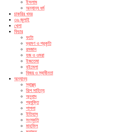
ইসলাম
অন্যান্য ধর্ম
চাকরির খবর
৩৬ জুলাই
খেলা
ফিচার
ফটো
ভ্রমণ ও প্রকৃতি
রমজান
হজ ও ওমরা
ইজতেমা
বইমেলা
বিজয় ও স্বাধীনতা
অন্যান্য
স্বাস্থ্য
শিল্প সাহিত্য
অনুবাদ
প্রযুক্তি
শাপলা
ইতিহাস
সংস্কৃতি
মাহফিল
মতামত