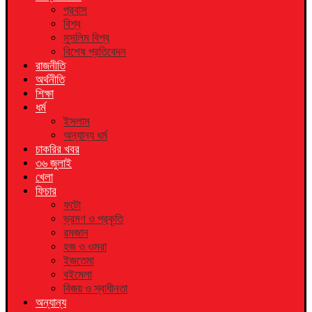
প্রবাস
বিশ্ব
মুসলিম বিশ্ব
বিশেষ প্রতিবেদন
রাজনীতি
অর্থনীতি
শিক্ষা
ধর্ম
ইসলাম
অন্যান্য ধর্ম
চাকরির খবর
৩৬ জুলাই
খেলা
ফিচার
ফটো
ভ্রমণ ও প্রকৃতি
রমজান
হজ ও ওমরা
ইজতেমা
বইমেলা
বিজয় ও স্বাধীনতা
অন্যান্য