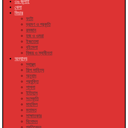
৩৬ জুলাই
খেলা
ফিচার
ফটো
ভ্রমণ ও প্রকৃতি
রমজান
হজ ও ওমরা
ইজতেমা
বইমেলা
বিজয় ও স্বাধীনতা
অন্যান্য
স্বাস্থ্য
শিল্প সাহিত্য
অনুবাদ
প্রযুক্তি
শাপলা
ইতিহাস
সংস্কৃতি
মাহফিল
মতামত
সাক্ষাতকার
বিনোদন
প্রতিবেদন