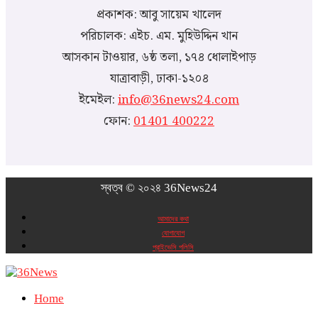
প্রকাশক: আবু সায়েম খালেদ
পরিচালক: এইচ. এম. মুহিউদ্দিন খান
আসকান টাওয়ার, ৬ষ্ঠ তলা, ১৭৪ ধোলাইপাড়
যাত্রাবাড়ী, ঢাকা-১২০৪
ইমেইল:
info@36news24.com
ফোন:
01401 400222
স্বত্ব © ২০২৪ 36News24
আমাদের কথা
যোগাযোগ
প্রাইভেসি পলিসি
Home