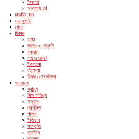
ইসলাম
অন্যান্য ধর্ম
চাকরির খবর
৩৬ জুলাই
খেলা
ফিচার
ফটো
ভ্রমণ ও প্রকৃতি
রমজান
হজ ও ওমরা
ইজতেমা
বইমেলা
বিজয় ও স্বাধীনতা
অন্যান্য
স্বাস্থ্য
শিল্প সাহিত্য
অনুবাদ
প্রযুক্তি
শাপলা
ইতিহাস
সংস্কৃতি
মাহফিল
মতামত