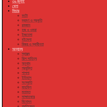
৩৬ জুলাই
খেলা
ফিচার
ফটো
ভ্রমণ ও প্রকৃতি
রমজান
হজ ও ওমরা
ইজতেমা
বইমেলা
বিজয় ও স্বাধীনতা
অন্যান্য
স্বাস্থ্য
শিল্প সাহিত্য
অনুবাদ
প্রযুক্তি
শাপলা
ইতিহাস
সংস্কৃতি
মাহফিল
মতামত
সাক্ষাতকার
বিনোদন
প্রতিবেদন