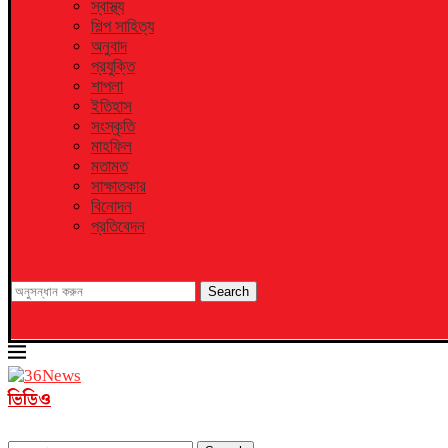
স্বাস্থ্য
শিল্প সাহিত্য
অনুবাদ
প্রযুক্তি
শাপলা
ইতিহাস
সংস্কৃতি
মাহফিল
মতামত
সাক্ষাতকার
বিনোদন
প্রতিবেদন
Search
ভিডিও