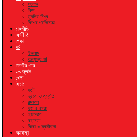
প্রবাস
বিশ্ব
মুসলিম বিশ্ব
বিশেষ প্রতিবেদন
রাজনীতি
অর্থনীতি
শিক্ষা
ধর্ম
ইসলাম
অন্যান্য ধর্ম
চাকরির খবর
৩৬ জুলাই
খেলা
ফিচার
ফটো
ভ্রমণ ও প্রকৃতি
রমজান
হজ ও ওমরা
ইজতেমা
বইমেলা
বিজয় ও স্বাধীনতা
অন্যান্য