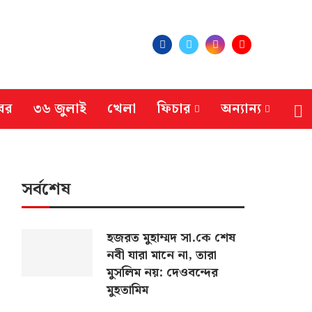
বর
৩৬ জুলাই
খেলা
ফিচার
অন্যান্য
সর্বশেষ
হজরত মুহাম্মদ সা.কে শেষ
নবী যারা মানে না, তারা
মুসলিম নয়: দেওবন্দের
মুহতামিম