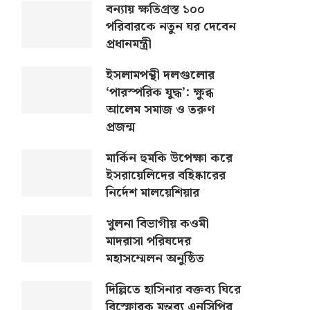
বন্যায় ক্ষতিগ্রস্ত ১০০
পরিবারকে নতুন ঘর দেবেন
প্রধানমন্ত্রী
ইসলামপন্থী দলগুলোর
‘পারস্পরিক যুদ্ধ’: ক্ষুব্ধ
আলেম সমাজ ও তরুণ
প্রজন্ম
মার্কিন হুমকি উপেক্ষা করে
ইসরায়েলিদের বহিষ্কারের
নির্দেশ মালয়েশিয়ার
খুলনা বিভাগীয় কওমী
মাদরাসা পরিষদের
মহাসম্মেলন অনুষ্ঠিত
দিল্লিতে হাসিনার বক্তব্য ঘিরে
বিস্ফোরক মন্তব্য এনসিপির