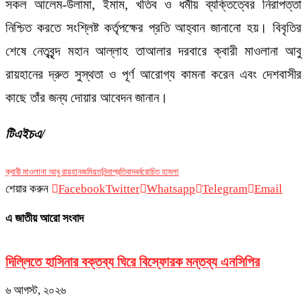
সকল আলেম-উলামা, ইমাম, খতিব ও ধর্মীয় ব্যক্তিত্বের নিরাপত্তা
নিশ্চিত করতে সংশ্লিষ্ট কর্তৃপক্ষের প্রতি আহ্বান জানানো হয়। বিবৃতির
শেষে নেতৃবৃন্দ মহান আল্লাহ তাআলার দরবারে ক্বারী মাওলানা আবু
রায়হানের দ্রুত সুস্থতা ও পূর্ণ আরোগ্য কামনা করেন এবং দেশবাসীর
কাছে তাঁর জন্য দোয়ার আবেদন জানান।
টিএইচএ/
ক্বারী মাওলানা আবু রায়হান
জমিয়ত
নিন্দা
প্রতিবাদ
বর্বরোচিত হামলা
শেয়ার করুন
Facebook
Twitter
Whatsapp
Telegram
Email
এ জাতীয় আরো সংবাদ
দিল্লিতে হাসিনার বক্তব্য ঘিরে বিস্ফোরক মন্তব্য এনসিপির
গ
৬ আগস্ট, ২০২৬
৬