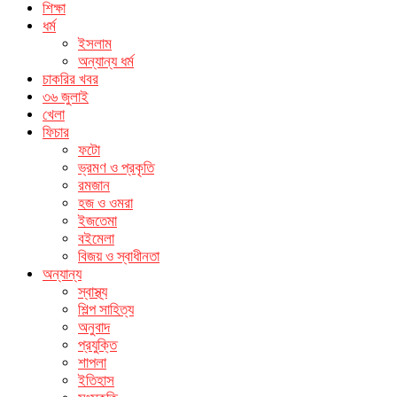
শিক্ষা
ধর্ম
ইসলাম
অন্যান্য ধর্ম
চাকরির খবর
৩৬ জুলাই
খেলা
ফিচার
ফটো
ভ্রমণ ও প্রকৃতি
রমজান
হজ ও ওমরা
ইজতেমা
বইমেলা
বিজয় ও স্বাধীনতা
অন্যান্য
স্বাস্থ্য
শিল্প সাহিত্য
অনুবাদ
প্রযুক্তি
শাপলা
ইতিহাস