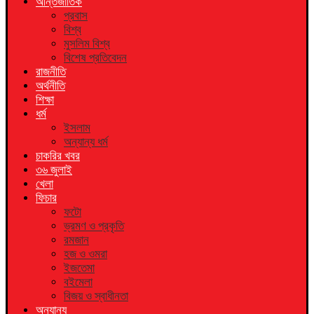
আন্তর্জাতিক
প্রবাস
বিশ্ব
মুসলিম বিশ্ব
বিশেষ প্রতিবেদন
রাজনীতি
অর্থনীতি
শিক্ষা
ধর্ম
ইসলাম
অন্যান্য ধর্ম
চাকরির খবর
৩৬ জুলাই
খেলা
ফিচার
ফটো
ভ্রমণ ও প্রকৃতি
রমজান
হজ ও ওমরা
ইজতেমা
বইমেলা
বিজয় ও স্বাধীনতা
অন্যান্য