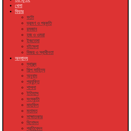
খেলা
ফিচার
ফটো
ভ্রমণ ও প্রকৃতি
রমজান
হজ ও ওমরা
ইজতেমা
বইমেলা
বিজয় ও স্বাধীনতা
অন্যান্য
স্বাস্থ্য
শিল্প সাহিত্য
অনুবাদ
প্রযুক্তি
শাপলা
ইতিহাস
সংস্কৃতি
মাহফিল
মতামত
সাক্ষাতকার
বিনোদন
প্রতিবেদন