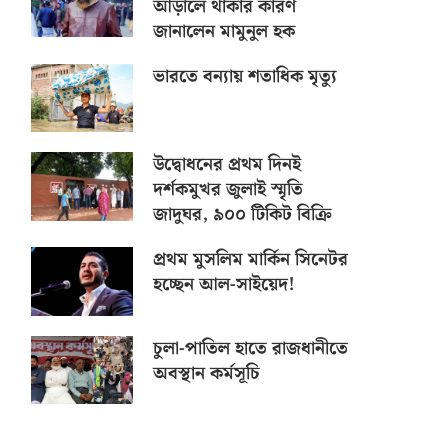
আড়ালে থাকার কারণ
জানালেন মামুনুল হক
ভারতে বন্যায় শতাধিক মৃত্যু
উদ্বোধনের প্রথম দিনই
দর্শকমুখর জুলাই স্মৃতি
জাদুঘর, ৯০০ টিকিট বিক্রি
প্রথম মুসলিম মার্কিন সিনেটর
হচ্ছেন আল-সাইয়েদ!
চুলা-পাতিল হাতে রাজধানীতে
অবস্থান কর্মসূচি