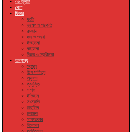
৩৬ জুলাই
খেলা
ফিচার
ফটো
ভ্রমণ ও প্রকৃতি
রমজান
হজ ও ওমরা
ইজতেমা
বইমেলা
বিজয় ও স্বাধীনতা
অন্যান্য
স্বাস্থ্য
শিল্প সাহিত্য
অনুবাদ
প্রযুক্তি
শাপলা
ইতিহাস
সংস্কৃতি
মাহফিল
মতামত
সাক্ষাতকার
বিনোদন
প্রতিবেদন