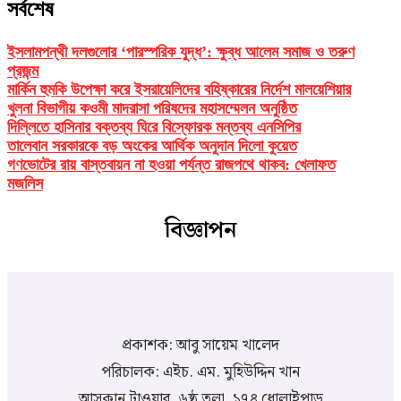
সর্বশেষ
ইসলামপন্থী দলগুলোর ‘পারস্পরিক যুদ্ধ’: ক্ষুব্ধ আলেম সমাজ ও তরুণ
প্রজন্ম
মার্কিন হুমকি উপেক্ষা করে ইসরায়েলিদের বহিষ্কারের নির্দেশ মালয়েশিয়ার
খুলনা বিভাগীয় কওমী মাদরাসা পরিষদের মহাসম্মেলন অনুষ্ঠিত
দিল্লিতে হাসিনার বক্তব্য ঘিরে বিস্ফোরক মন্তব্য এনসিপির
তালেবান সরকারকে বড় অংকের আর্থিক অনুদান দিলো কুয়েত
গণভোটের রায় বাস্তবায়ন না হওয়া পর্যন্ত রাজপথে থাকব: খেলাফত
মজলিস
বিজ্ঞাপন
প্রকাশক: আবু সায়েম খালেদ
পরিচালক: এইচ. এম. মুহিউদ্দিন খান
আসকান টাওয়ার, ৬ষ্ঠ তলা, ১৭৪ ধোলাইপাড়