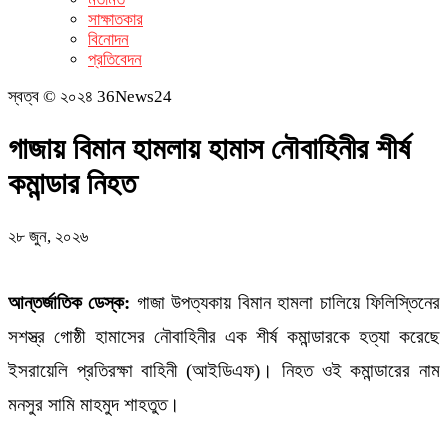
সাক্ষাতকার
বিনোদন
প্রতিবেদন
স্বত্ব © ২০২৪ 36News24
গাজায় বিমান হামলায় হামাস নৌবাহিনীর শীর্ষ
কমান্ডার নিহত
২৮ জুন, ২০২৬
আন্তর্জাতিক ডেস্ক:
গাজা উপত্যকায় বিমান হামলা চালিয়ে ফিলিস্তিনের
সশস্ত্র গোষ্ঠী হামাসের নৌবাহিনীর এক শীর্ষ কমান্ডারকে হত্যা করেছে
ইসরায়েলি প্রতিরক্ষা বাহিনী (আইডিএফ)। নিহত ওই কমান্ডারের নাম
মনসুর সামি মাহমুদ শাহতুত।