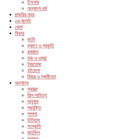
ইসলাম
অন্যান্য ধর্ম
চাকরির খবর
৩৬ জুলাই
খেলা
ফিচার
ফটো
ভ্রমণ ও প্রকৃতি
রমজান
হজ ও ওমরা
ইজতেমা
বইমেলা
বিজয় ও স্বাধীনতা
অন্যান্য
স্বাস্থ্য
শিল্প সাহিত্য
অনুবাদ
প্রযুক্তি
শাপলা
ইতিহাস
সংস্কৃতি
মাহফিল
মতামত