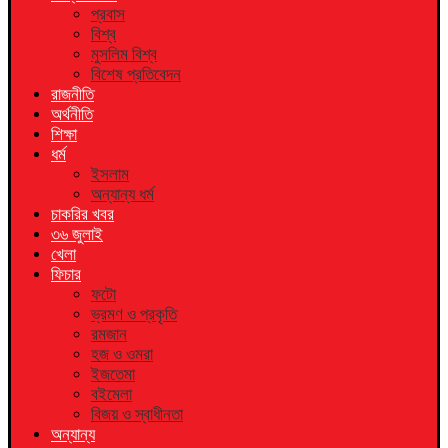
প্রবাস
বিশ্ব
মুসলিম বিশ্ব
বিশেষ প্রতিবেদন
রাজনীতি
অর্থনীতি
শিক্ষা
ধর্ম
ইসলাম
অন্যান্য ধর্ম
চাকরির খবর
৩৬ জুলাই
খেলা
ফিচার
ফটো
ভ্রমণ ও প্রকৃতি
রমজান
হজ ও ওমরা
ইজতেমা
বইমেলা
বিজয় ও স্বাধীনতা
অন্যান্য