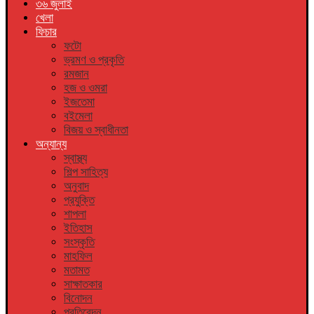
৩৬ জুলাই
খেলা
ফিচার
ফটো
ভ্রমণ ও প্রকৃতি
রমজান
হজ ও ওমরা
ইজতেমা
বইমেলা
বিজয় ও স্বাধীনতা
অন্যান্য
স্বাস্থ্য
শিল্প সাহিত্য
অনুবাদ
প্রযুক্তি
শাপলা
ইতিহাস
সংস্কৃতি
মাহফিল
মতামত
সাক্ষাতকার
বিনোদন
প্রতিবেদন