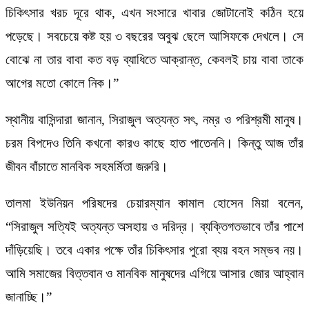
চিকিৎসার খরচ দূরে থাক, এখন সংসারে খাবার জোটানোই কঠিন হয়ে
পড়েছে। সবচেয়ে কষ্ট হয় ৩ বছরের অবুঝ ছেলে আসিফকে দেখলে। সে
বোঝে না তার বাবা কত বড় ব্যাধিতে আক্রান্ত, কেবলই চায় বাবা তাকে
আগের মতো কোলে নিক।”
স্থানীয় বাসিন্দারা জানান, সিরাজুল অত্যন্ত সৎ, নম্র ও পরিশ্রমী মানুষ।
চরম বিপদেও তিনি কখনো কারও কাছে হাত পাতেননি। কিন্তু আজ তাঁর
জীবন বাঁচাতে মানবিক সহমর্মিতা জরুরি।
তালমা ইউনিয়ন পরিষদের চেয়ারম্যান কামাল হোসেন মিয়া বলেন,
“সিরাজুল সত্যিই অত্যন্ত অসহায় ও দরিদ্র। ব্যক্তিগতভাবে তাঁর পাশে
দাঁড়িয়েছি। তবে একার পক্ষে তাঁর চিকিৎসার পুরো ব্যয় বহন সম্ভব নয়।
আমি সমাজের বিত্তবান ও মানবিক মানুষদের এগিয়ে আসার জোর আহ্বান
জানাচ্ছি।”