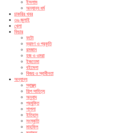
ইসলাম
অন্যান্য ধর্ম
চাকরির খবর
৩৬ জুলাই
খেলা
ফিচার
ফটো
ভ্রমণ ও প্রকৃতি
রমজান
হজ ও ওমরা
ইজতেমা
বইমেলা
বিজয় ও স্বাধীনতা
অন্যান্য
স্বাস্থ্য
শিল্প সাহিত্য
অনুবাদ
প্রযুক্তি
শাপলা
ইতিহাস
সংস্কৃতি
মাহফিল
মতামত