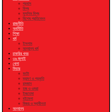
প্রবাস
বিশ্ব
মুসলিম বিশ্ব
বিশেষ প্রতিবেদন
রাজনীতি
অর্থনীতি
শিক্ষা
ধর্ম
ইসলাম
অন্যান্য ধর্ম
চাকরির খবর
৩৬ জুলাই
খেলা
ফিচার
ফটো
ভ্রমণ ও প্রকৃতি
রমজান
হজ ও ওমরা
ইজতেমা
বইমেলা
বিজয় ও স্বাধীনতা
অন্যান্য