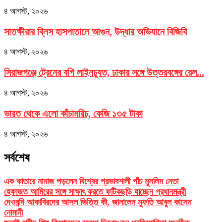
৪ আগস্ট, ২০২৬
সাতক্ষীরার ব্লিস হাসপাতালে আগুন, উদ্ধার অভিযানে বিজিবি
৪ আগস্ট, ২০২৬
সিরাজগঞ্জে ট্রেনের বগি লাইনচ্যুত, ঢাকার সঙ্গে উত্তরবঙ্গের রেল...
৪ আগস্ট, ২০২৬
ভারত থেকে এলো কাঁচামরিচ, কেজি ১৩৫ টাকা
৪ আগস্ট, ২০২৬
সর্বশেষ
এক কাতারে নামাজ পড়লেন বিশ্বের প্রভাবশালী পাঁচ মুসলিম নেতা
হেফাজত আমিরের সঙ্গে সাক্ষাৎ করতে ফটিকছড়ি যাচ্ছেন প্রধানমন্ত্রী
দেওবন্দি আকাবিরদের আসল ভিত্তি কী, জানালেন মুফতি আবুল কাসেম
নোমানী