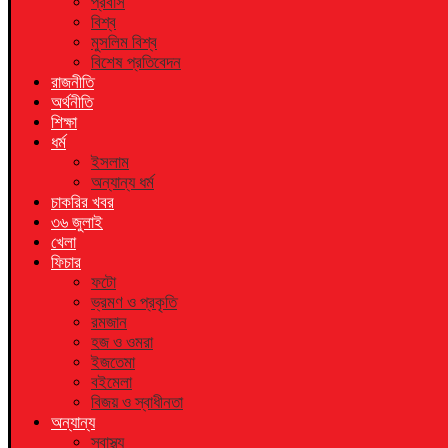
প্রবাস
বিশ্ব
মুসলিম বিশ্ব
বিশেষ প্রতিবেদন
রাজনীতি
অর্থনীতি
শিক্ষা
ধর্ম
ইসলাম
অন্যান্য ধর্ম
চাকরির খবর
৩৬ জুলাই
খেলা
ফিচার
ফটো
ভ্রমণ ও প্রকৃতি
রমজান
হজ ও ওমরা
ইজতেমা
বইমেলা
বিজয় ও স্বাধীনতা
অন্যান্য
স্বাস্থ্য