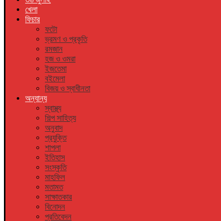
খেলা
ফিচার
ফটো
ভ্রমণ ও প্রকৃতি
রমজান
হজ ও ওমরা
ইজতেমা
বইমেলা
বিজয় ও স্বাধীনতা
অন্যান্য
স্বাস্থ্য
শিল্প সাহিত্য
অনুবাদ
প্রযুক্তি
শাপলা
ইতিহাস
সংস্কৃতি
মাহফিল
মতামত
সাক্ষাতকার
বিনোদন
প্রতিবেদন