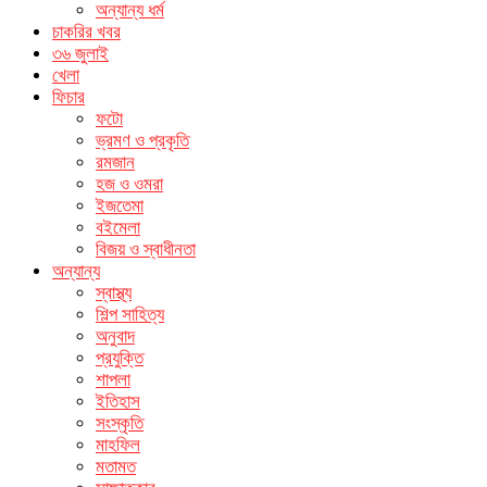
অন্যান্য ধর্ম
চাকরির খবর
৩৬ জুলাই
খেলা
ফিচার
ফটো
ভ্রমণ ও প্রকৃতি
রমজান
হজ ও ওমরা
ইজতেমা
বইমেলা
বিজয় ও স্বাধীনতা
অন্যান্য
স্বাস্থ্য
শিল্প সাহিত্য
অনুবাদ
প্রযুক্তি
শাপলা
ইতিহাস
সংস্কৃতি
মাহফিল
মতামত