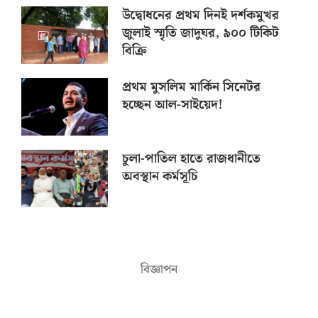
উদ্বোধনের প্রথম দিনই দর্শকমুখর
জুলাই স্মৃতি জাদুঘর, ৯০০ টিকিট
বিক্রি
প্রথম মুসলিম মার্কিন সিনেটর
হচ্ছেন আল-সাইয়েদ!
চুলা-পাতিল হাতে রাজধানীতে
অবস্থান কর্মসূচি
বিজ্ঞাপন