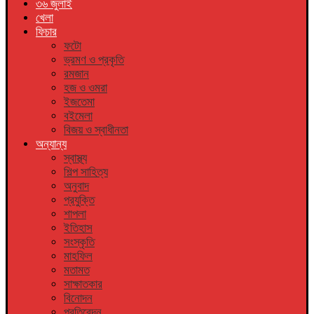
৩৬ জুলাই
খেলা
ফিচার
ফটো
ভ্রমণ ও প্রকৃতি
রমজান
হজ ও ওমরা
ইজতেমা
বইমেলা
বিজয় ও স্বাধীনতা
অন্যান্য
স্বাস্থ্য
শিল্প সাহিত্য
অনুবাদ
প্রযুক্তি
শাপলা
ইতিহাস
সংস্কৃতি
মাহফিল
মতামত
সাক্ষাতকার
বিনোদন
প্রতিবেদন