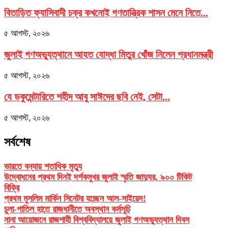
বিতাড়িত ফ্যাসিবাদী চক্র কখনোই গণতান্ত্রিক শাসন মেনে নিতে...
৫ আগস্ট, ২০২৬
জুলাই গণঅভ্যুত্থানে আহত যোদ্ধা মিতুর খোঁজ নিলেন প্রধানমন্ত্রী
৫ আগস্ট, ২০২৬
যে ডকুমেন্টারিতে শহীদ আবু সাঈদের ছবি নেই, সেটা...
৫ আগস্ট, ২০২৬
সর্বশেষ
ভারতে বন্যায় শতাধিক মৃত্যু
উদ্বোধনের প্রথম দিনই দর্শকমুখর জুলাই স্মৃতি জাদুঘর, ৯০০ টিকিট
বিক্রি
প্রথম মুসলিম মার্কিন সিনেটর হচ্ছেন আল-সাইয়েদ!
চুলা-পাতিল হাতে রাজধানীতে অবস্থান কর্মসূচি
নানা আয়োজনে রাজশাহী বিশ্ববিদ্যালয়ে জুলাই গণঅভ্যুত্থান দিবস