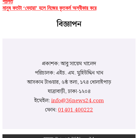
পালিত
মানুষ কতটা ‘বেহায়া’ হলে নিজের কৃতকর্ম অস্বীকার করে
বিজ্ঞাপন
প্রকাশক: আবু সায়েম খালেদ
পরিচালক: এইচ. এম. মুহিউদ্দিন খান
আসকান টাওয়ার, ৬ষ্ঠ তলা, ১৭৪ ধোলাইপাড়
যাত্রাবাড়ী, ঢাকা-১২০৪
ইমেইল:
info@36news24.com
ফোন:
01401 400222