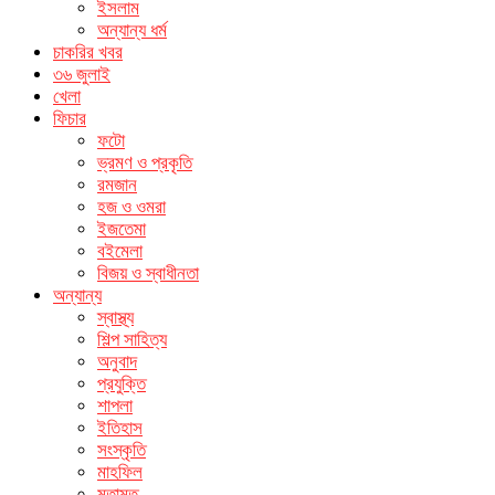
ইসলাম
অন্যান্য ধর্ম
চাকরির খবর
৩৬ জুলাই
খেলা
ফিচার
ফটো
ভ্রমণ ও প্রকৃতি
রমজান
হজ ও ওমরা
ইজতেমা
বইমেলা
বিজয় ও স্বাধীনতা
অন্যান্য
স্বাস্থ্য
শিল্প সাহিত্য
অনুবাদ
প্রযুক্তি
শাপলা
ইতিহাস
সংস্কৃতি
মাহফিল
মতামত