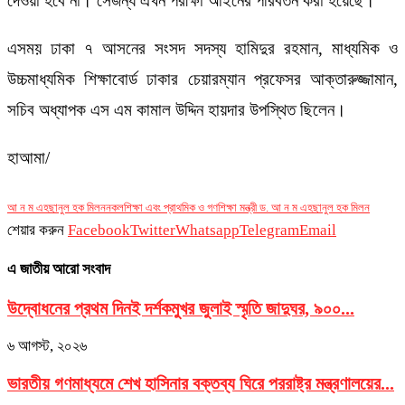
দেওয়া হবে না। সেজন্য এখন পরীক্ষা আইনের পরিবর্তন করা হয়েছে।
এসময় ঢাকা ৭ আসনের সংসদ সদস্য হামিদুর রহমান, মাধ্যমিক ও
উচ্চমাধ্যমিক শিক্ষাবোর্ড ঢাকার চেয়ারম্যান প্রফেসর আক্তারুজ্জামান,
সচিব অধ্যাপক এস এম কামাল উদ্দিন হায়দার উপস্থিত ছিলেন।
হাআমা/
আ ন ম এহছানুল হক মিলন
নকল
শিক্ষা এবং প্রাথমিক ও গণশিক্ষা মন্ত্রী ড. আ ন ম এহছানুল হক মিলন
শেয়ার করুন
Facebook
Twitter
Whatsapp
Telegram
Email
এ জাতীয় আরো সংবাদ
উদ্বোধনের প্রথম দিনই দর্শকমুখর জুলাই স্মৃতি জাদুঘর, ৯০০...
৬ আগস্ট, ২০২৬
ভারতীয় গণমাধ্যমে শেখ হাসিনার বক্তব্য ঘিরে পররাষ্ট্র মন্ত্রণালয়ের...