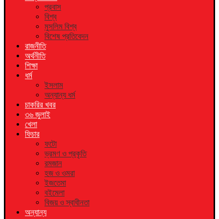
প্রবাস
বিশ্ব
মুসলিম বিশ্ব
বিশেষ প্রতিবেদন
রাজনীতি
অর্থনীতি
শিক্ষা
ধর্ম
ইসলাম
অন্যান্য ধর্ম
চাকরির খবর
৩৬ জুলাই
খেলা
ফিচার
ফটো
ভ্রমণ ও প্রকৃতি
রমজান
হজ ও ওমরা
ইজতেমা
বইমেলা
বিজয় ও স্বাধীনতা
অন্যান্য