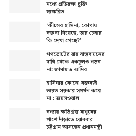
মধ্যে প্রতিরক্ষা চুক্তি
স্বাক্ষরিত
‘কীসের হাসিনা, কোথায়
বক্তব্য দিয়েছে, তার চেহারা
কি দেখা গেছে?’
গণভোটের রায় বাস্তবায়নের
দাবি থেকে একচুলও নড়ব
না: জামায়াত আমির
হাসিনার কোনো বক্তব্যই
ভারত সরকার সমর্থন করে
না : জয়সওয়াল
বন্যায় ক্ষতিগ্রস্ত মানুষের
পাশে দাঁড়াতে রোববার
চট্টগ্রাম আসছেন প্রধানমন্ত্রী