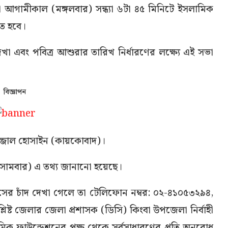
 আগামীকাল (মঙ্গলবার) সন্ধ্যা ৬টা ৪৫ মিনিটে ইসলামিক
িত হবে।
া এবং পবিত্র আশুরার তারিখ নির্ধারণের লক্ষ্যে এই সভা
বিজ্ঞাপন
ফাজ্জাল হোসাইন (কায়কোবাদ)।
সোমবার) এ তথ্য জানানো হয়েছে।
ের চাঁদ দেখা গেলে তা টেলিফোন নম্বর: ০২-৪১০৫৩২৯৪,
ট জেলার জেলা প্রশাসক (ডিসি) কিংবা উপজেলা নির্বাহী
িক ফাউন্ডেশনের পক্ষ থেকে সর্বসাধারণের প্রতি অনুরোধ