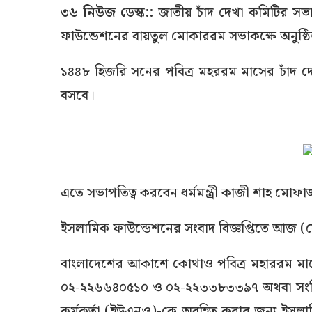
৩৬ নিউজ ডেস্ক::
জাতীয় চাঁদ দেখা কমিটির সভা
ফাউন্ডেশনের বায়তুল মোকাররম সভাকক্ষে অনুষ্ঠ
১৪৪৮ হিজরি সনের পবিত্র মহররম মাসের চাঁদ দেখ
বসবে।
এতে সভাপতিত্ব করবেন ধর্মমন্ত্রী কাজী শাহ মো
ইসলামিক ফাউন্ডেশনের সংবাদ বিজ্ঞপ্তিতে আজ (
বাংলাদেশের আকাশে কোথাও পবিত্র মহাররম মাস
০২-২২৬৬৪০৫১০ ও ০২-২২৩৩৮৩৩৯৭ অথবা সংশ্লিষ্
কর্মকর্তা (ইউএনও)-কে অবহিত করার জন্য ইসলাম