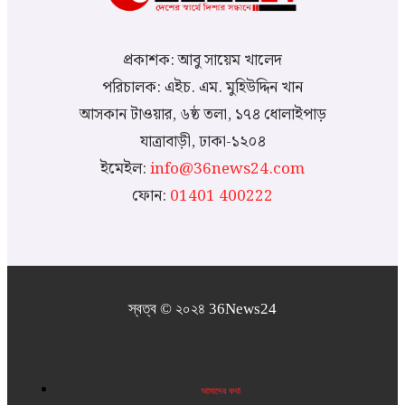
নরসিংদীর রায়পুরায় মোমেন মিয়া হত্যা মামলা দায়ের, এলাকায়...
প্রকাশক: আবু সায়েম খালেদ
৪ আগস্ট, ২০২৬
পরিচালক: এইচ. এম. মুহিউদ্দিন খান
সাতক্ষীরার ব্লিস হাসপাতালে আগুন, উদ্ধার অভিযানে বিজিবি
আসকান টাওয়ার, ৬ষ্ঠ তলা, ১৭৪ ধোলাইপাড়
যাত্রাবাড়ী, ঢাকা-১২০৪
৪ আগস্ট, ২০২৬
ইমেইল:
info@36news24.com
সিরাজগঞ্জে ট্রেনের বগি লাইনচ্যুত, ঢাকার সঙ্গে উত্তরবঙ্গের রেল...
ফোন:
01401 400222
৪ আগস্ট, ২০২৬
ভারত থেকে এলো কাঁচামরিচ, কেজি ১৩৫ টাকা
৪ আগস্ট, ২০২৬
স্বত্ব © ২০২৪ 36News24
আমাদের কথা