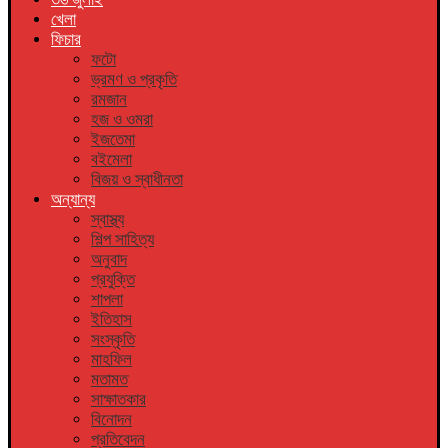
খেলা
ফিচার
ফটো
ভ্রমণ ও প্রকৃতি
রমজান
হজ ও ওমরা
ইজতেমা
বইমেলা
বিজয় ও স্বাধীনতা
অন্যান্য
স্বাস্থ্য
শিল্প সাহিত্য
অনুবাদ
প্রযুক্তি
শাপলা
ইতিহাস
সংস্কৃতি
মাহফিল
মতামত
সাক্ষাতকার
বিনোদন
প্রতিবেদন