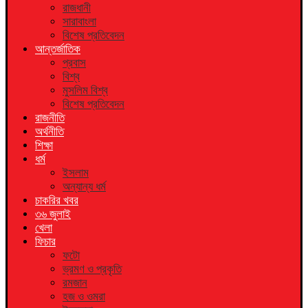
রাজধানী
সারাবাংলা
বিশেষ প্রতিবেদন
আন্তর্জাতিক
প্রবাস
বিশ্ব
মুসলিম বিশ্ব
বিশেষ প্রতিবেদন
রাজনীতি
অর্থনীতি
শিক্ষা
ধর্ম
ইসলাম
অন্যান্য ধর্ম
চাকরির খবর
৩৬ জুলাই
খেলা
ফিচার
ফটো
ভ্রমণ ও প্রকৃতি
রমজান
হজ ও ওমরা