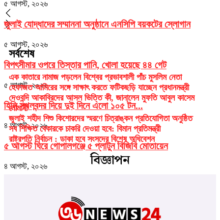
৫ আগস্ট, ২০২৬
জুলাই যোদ্ধাদের সম্মাননা অনুষ্ঠানে এনসিপি বয়কটের স্লোগান
৫ আগস্ট, ২০২৬
সর্বশেষ
বিপৎসীমার ওপরে তিস্তার পানি, খোলা হয়েছে ৪৪ গেট
এক কাতারে নামাজ পড়লেন বিশ্বের প্রভাবশালী পাঁচ মুসলিম নেতা
৫ আগস্ট, ২০২৬
হেফাজত আমিরের সঙ্গে সাক্ষাৎ করতে ফটিকছড়ি যাচ্ছেন প্রধানমন্ত্রী
দেওবন্দি আকাবিরদের আসল ভিত্তি কী, জানালেন মুফতি আবুল কাসেম
হিলি স্থলবন্দর দিয়ে দুই দিনে এলো ১০৫ টন...
নোমানী
জুলাই শহীদ শিশু কিশোরদের স্মরণে চিত্রাঙ্কন প্রতিযোগিতা অনুষ্ঠিত
৪ আগস্ট, ২০২৬
সব শিক্ষিত বেকারকে চাকরি দেওয়া হবে: বিমান প্রতিমন্ত্রী
রাষ্ট্রপতি নির্বাচন : ডাকা হবে সংসদের বিশেষ অধিবেশন
৫ আগস্ট ঘিরে গোপালগঞ্জে ৫ প্লাটুন বিজিবি মোতায়েন
বিজ্ঞাপন
৪ আগস্ট, ২০২৬
নরসিংদীর রায়পুরায় আদিয়াবাদ ইউনিয়নে চেয়ারম্যান পদে প্রার্থী
হওয়ার...
৪ আগস্ট, ২০২৬