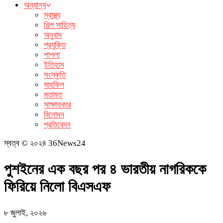
অন্যান্য
স্বাস্থ্য
শিল্প সাহিত্য
অনুবাদ
প্রযুক্তি
শাপলা
ইতিহাস
সংস্কৃতি
মাহফিল
মতামত
সাক্ষাতকার
বিনোদন
প্রতিবেদন
স্বত্ব © ২০২৪ 36News24
পুশইনের এক বছর পর ৪ ভারতীয় নাগরিককে
ফিরিয়ে নিলো বিএসএফ
৮ জুলাই, ২০২৬