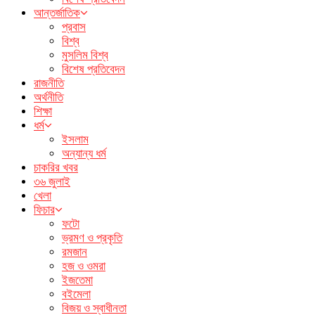
আন্তর্জাতিক
প্রবাস
বিশ্ব
মুসলিম বিশ্ব
বিশেষ প্রতিবেদন
রাজনীতি
অর্থনীতি
শিক্ষা
ধর্ম
ইসলাম
অন্যান্য ধর্ম
চাকরির খবর
৩৬ জুলাই
খেলা
ফিচার
ফটো
ভ্রমণ ও প্রকৃতি
রমজান
হজ ও ওমরা
ইজতেমা
বইমেলা
বিজয় ও স্বাধীনতা