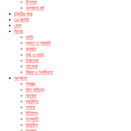
ইসলাম
অন্যান্য ধর্ম
চাকরির খবর
৩৬ জুলাই
খেলা
ফিচার
ফটো
ভ্রমণ ও প্রকৃতি
রমজান
হজ ও ওমরা
ইজতেমা
বইমেলা
বিজয় ও স্বাধীনতা
অন্যান্য
স্বাস্থ্য
শিল্প সাহিত্য
অনুবাদ
প্রযুক্তি
শাপলা
ইতিহাস
সংস্কৃতি
মাহফিল
মতামত