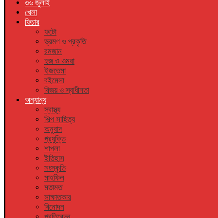
৩৬ জুলাই
খেলা
ফিচার
ফটো
ভ্রমণ ও প্রকৃতি
রমজান
হজ ও ওমরা
ইজতেমা
বইমেলা
বিজয় ও স্বাধীনতা
অন্যান্য
স্বাস্থ্য
শিল্প সাহিত্য
অনুবাদ
প্রযুক্তি
শাপলা
ইতিহাস
সংস্কৃতি
মাহফিল
মতামত
সাক্ষাতকার
বিনোদন
প্রতিবেদন