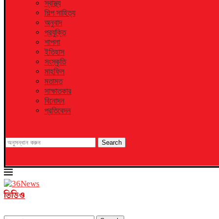
স্বাস্থ্য
শিল্প সাহিত্য
অনুবাদ
প্রযুক্তি
শাপলা
ইতিহাস
সংস্কৃতি
মাহফিল
মতামত
সাক্ষাতকার
বিনোদন
প্রতিবেদন
Search
ভিডিও