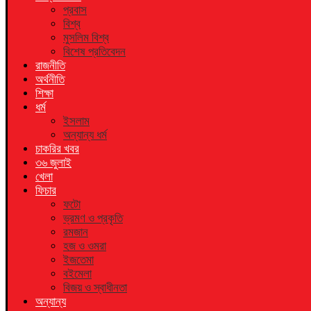
প্রবাস
বিশ্ব
মুসলিম বিশ্ব
বিশেষ প্রতিবেদন
রাজনীতি
অর্থনীতি
শিক্ষা
ধর্ম
ইসলাম
অন্যান্য ধর্ম
চাকরির খবর
৩৬ জুলাই
খেলা
ফিচার
ফটো
ভ্রমণ ও প্রকৃতি
রমজান
হজ ও ওমরা
ইজতেমা
বইমেলা
বিজয় ও স্বাধীনতা
অন্যান্য