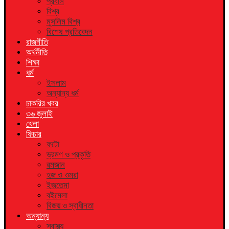
প্রবাস
বিশ্ব
মুসলিম বিশ্ব
বিশেষ প্রতিবেদন
রাজনীতি
অর্থনীতি
শিক্ষা
ধর্ম
ইসলাম
অন্যান্য ধর্ম
চাকরির খবর
৩৬ জুলাই
খেলা
ফিচার
ফটো
ভ্রমণ ও প্রকৃতি
রমজান
হজ ও ওমরা
ইজতেমা
বইমেলা
বিজয় ও স্বাধীনতা
অন্যান্য
স্বাস্থ্য