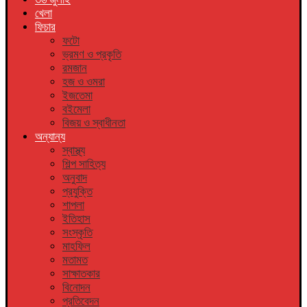
খেলা
ফিচার
ফটো
ভ্রমণ ও প্রকৃতি
রমজান
হজ ও ওমরা
ইজতেমা
বইমেলা
বিজয় ও স্বাধীনতা
অন্যান্য
স্বাস্থ্য
শিল্প সাহিত্য
অনুবাদ
প্রযুক্তি
শাপলা
ইতিহাস
সংস্কৃতি
মাহফিল
মতামত
সাক্ষাতকার
বিনোদন
প্রতিবেদন