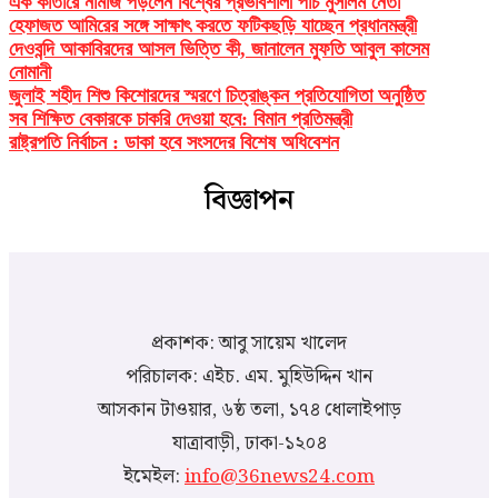
এক কাতারে নামাজ পড়লেন বিশ্বের প্রভাবশালী পাঁচ মুসলিম নেতা
হেফাজত আমিরের সঙ্গে সাক্ষাৎ করতে ফটিকছড়ি যাচ্ছেন প্রধানমন্ত্রী
দেওবন্দি আকাবিরদের আসল ভিত্তি কী, জানালেন মুফতি আবুল কাসেম
নোমানী
জুলাই শহীদ শিশু কিশোরদের স্মরণে চিত্রাঙ্কন প্রতিযোগিতা অনুষ্ঠিত
সব শিক্ষিত বেকারকে চাকরি দেওয়া হবে: বিমান প্রতিমন্ত্রী
রাষ্ট্রপতি নির্বাচন : ডাকা হবে সংসদের বিশেষ অধিবেশন
বিজ্ঞাপন
প্রকাশক: আবু সায়েম খালেদ
পরিচালক: এইচ. এম. মুহিউদ্দিন খান
আসকান টাওয়ার, ৬ষ্ঠ তলা, ১৭৪ ধোলাইপাড়
যাত্রাবাড়ী, ঢাকা-১২০৪
ইমেইল:
info@36news24.com