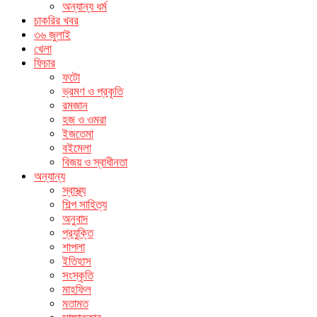
অন্যান্য ধর্ম
চাকরির খবর
৩৬ জুলাই
খেলা
ফিচার
ফটো
ভ্রমণ ও প্রকৃতি
রমজান
হজ ও ওমরা
ইজতেমা
বইমেলা
বিজয় ও স্বাধীনতা
অন্যান্য
স্বাস্থ্য
শিল্প সাহিত্য
অনুবাদ
প্রযুক্তি
শাপলা
ইতিহাস
সংস্কৃতি
মাহফিল
মতামত