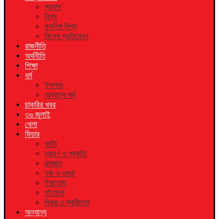
প্রবাস
বিশ্ব
মুসলিম বিশ্ব
বিশেষ প্রতিবেদন
রাজনীতি
অর্থনীতি
শিক্ষা
ধর্ম
ইসলাম
অন্যান্য ধর্ম
চাকরির খবর
৩৬ জুলাই
খেলা
ফিচার
ফটো
ভ্রমণ ও প্রকৃতি
রমজান
হজ ও ওমরা
ইজতেমা
বইমেলা
বিজয় ও স্বাধীনতা
অন্যান্য