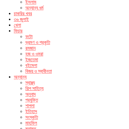
ইসলাম
অন্যান্য ধর্ম
চাকরির খবর
৩৬ জুলাই
খেলা
ফিচার
ফটো
ভ্রমণ ও প্রকৃতি
রমজান
হজ ও ওমরা
ইজতেমা
বইমেলা
বিজয় ও স্বাধীনতা
অন্যান্য
স্বাস্থ্য
শিল্প সাহিত্য
অনুবাদ
প্রযুক্তি
শাপলা
ইতিহাস
সংস্কৃতি
মাহফিল
মতামত