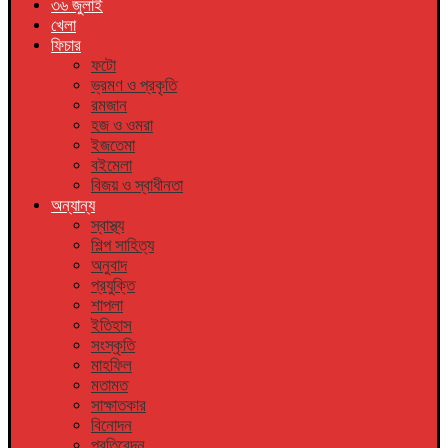
৩৬ জুলাই
খেলা
ফিচার
ফটো
ভ্রমণ ও প্রকৃতি
রমজান
হজ ও ওমরা
ইজতেমা
বইমেলা
বিজয় ও স্বাধীনতা
অন্যান্য
স্বাস্থ্য
শিল্প সাহিত্য
অনুবাদ
প্রযুক্তি
শাপলা
ইতিহাস
সংস্কৃতি
মাহফিল
মতামত
সাক্ষাতকার
বিনোদন
প্রতিবেদন