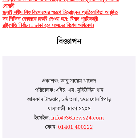
নোমানী
জুলাই শহীদ শিশু কিশোরদের স্মরণে চিত্রাঙ্কন প্রতিযোগিতা অনুষ্ঠিত
সব শিক্ষিত বেকারকে চাকরি দেওয়া হবে: বিমান প্রতিমন্ত্রী
রাষ্ট্রপতি নির্বাচন : ডাকা হবে সংসদের বিশেষ অধিবেশন
বিজ্ঞাপন
প্রকাশক: আবু সায়েম খালেদ
পরিচালক: এইচ. এম. মুহিউদ্দিন খান
আসকান টাওয়ার, ৬ষ্ঠ তলা, ১৭৪ ধোলাইপাড়
যাত্রাবাড়ী, ঢাকা-১২০৪
ইমেইল:
info@36news24.com
ফোন:
01401 400222