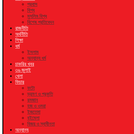
প্রবাস
বিশ্ব
মুসলিম বিশ্ব
বিশেষ প্রতিবেদন
রাজনীতি
অর্থনীতি
শিক্ষা
ধর্ম
ইসলাম
অন্যান্য ধর্ম
চাকরির খবর
৩৬ জুলাই
খেলা
ফিচার
ফটো
ভ্রমণ ও প্রকৃতি
রমজান
হজ ও ওমরা
ইজতেমা
বইমেলা
বিজয় ও স্বাধীনতা
অন্যান্য