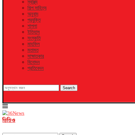
স্বাস্থ্য
শিল্প সাহিত্য
অনুবাদ
প্রযুক্তি
শাপলা
ইতিহাস
সংস্কৃতি
মাহফিল
মতামত
সাক্ষাতকার
বিনোদন
প্রতিবেদন
Search
ভিডিও