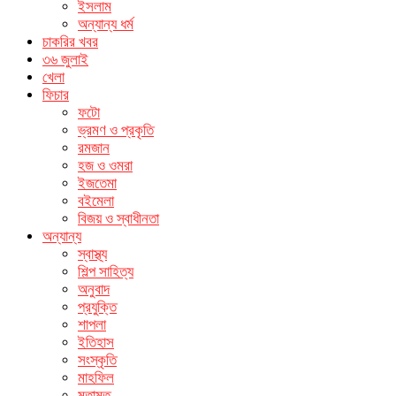
ইসলাম
অন্যান্য ধর্ম
চাকরির খবর
৩৬ জুলাই
খেলা
ফিচার
ফটো
ভ্রমণ ও প্রকৃতি
রমজান
হজ ও ওমরা
ইজতেমা
বইমেলা
বিজয় ও স্বাধীনতা
অন্যান্য
স্বাস্থ্য
শিল্প সাহিত্য
অনুবাদ
প্রযুক্তি
শাপলা
ইতিহাস
সংস্কৃতি
মাহফিল
মতামত