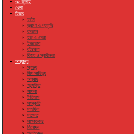
৩৬ জুলাই
খেলা
ফিচার
ফটো
ভ্রমণ ও প্রকৃতি
রমজান
হজ ও ওমরা
ইজতেমা
বইমেলা
বিজয় ও স্বাধীনতা
অন্যান্য
স্বাস্থ্য
শিল্প সাহিত্য
অনুবাদ
প্রযুক্তি
শাপলা
ইতিহাস
সংস্কৃতি
মাহফিল
মতামত
সাক্ষাতকার
বিনোদন
প্রতিবেদন