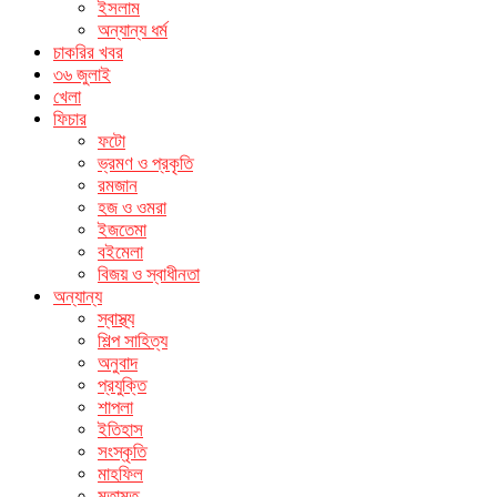
ইসলাম
অন্যান্য ধর্ম
চাকরির খবর
৩৬ জুলাই
খেলা
ফিচার
ফটো
ভ্রমণ ও প্রকৃতি
রমজান
হজ ও ওমরা
ইজতেমা
বইমেলা
বিজয় ও স্বাধীনতা
অন্যান্য
স্বাস্থ্য
শিল্প সাহিত্য
অনুবাদ
প্রযুক্তি
শাপলা
ইতিহাস
সংস্কৃতি
মাহফিল
মতামত