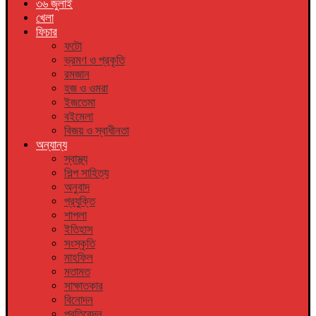
৩৬ জুলাই
খেলা
ফিচার
ফটো
ভ্রমণ ও প্রকৃতি
রমজান
হজ ও ওমরা
ইজতেমা
বইমেলা
বিজয় ও স্বাধীনতা
অন্যান্য
স্বাস্থ্য
শিল্প সাহিত্য
অনুবাদ
প্রযুক্তি
শাপলা
ইতিহাস
সংস্কৃতি
মাহফিল
মতামত
সাক্ষাতকার
বিনোদন
প্রতিবেদন