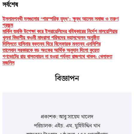
সর্বশেষ
ইসলামপন্থী দলগুলোর ‘পারস্পরিক যুদ্ধ’: ক্ষুব্ধ আলেম সমাজ ও তরুণ
প্রজন্ম
মার্কিন হুমকি উপেক্ষা করে ইসরায়েলিদের বহিষ্কারের নির্দেশ মালয়েশিয়ার
খুলনা বিভাগীয় কওমী মাদরাসা পরিষদের মহাসম্মেলন অনুষ্ঠিত
দিল্লিতে হাসিনার বক্তব্য ঘিরে বিস্ফোরক মন্তব্য এনসিপির
তালেবান সরকারকে বড় অংকের আর্থিক অনুদান দিলো কুয়েত
গণভোটের রায় বাস্তবায়ন না হওয়া পর্যন্ত রাজপথে থাকব: খেলাফত
মজলিস
বিজ্ঞাপন
প্রকাশক: আবু সায়েম খালেদ
পরিচালক: এইচ. এম. মুহিউদ্দিন খান