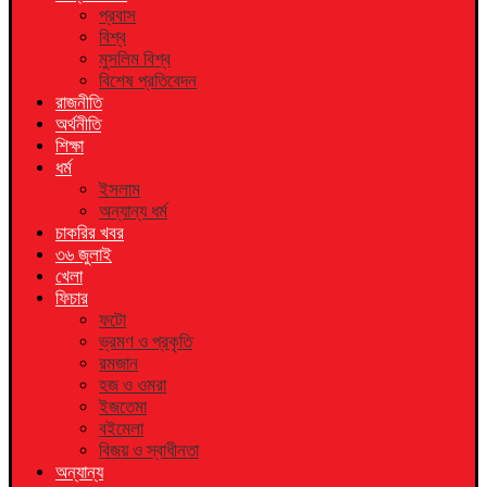
প্রবাস
বিশ্ব
মুসলিম বিশ্ব
বিশেষ প্রতিবেদন
রাজনীতি
অর্থনীতি
শিক্ষা
ধর্ম
ইসলাম
অন্যান্য ধর্ম
চাকরির খবর
৩৬ জুলাই
খেলা
ফিচার
ফটো
ভ্রমণ ও প্রকৃতি
রমজান
হজ ও ওমরা
ইজতেমা
বইমেলা
বিজয় ও স্বাধীনতা
অন্যান্য