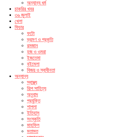
অন্যান্য ধর্ম
চাকরির খবর
৩৬ জুলাই
খেলা
ফিচার
ফটো
ভ্রমণ ও প্রকৃতি
রমজান
হজ ও ওমরা
ইজতেমা
বইমেলা
বিজয় ও স্বাধীনতা
অন্যান্য
স্বাস্থ্য
শিল্প সাহিত্য
অনুবাদ
প্রযুক্তি
শাপলা
ইতিহাস
সংস্কৃতি
মাহফিল
মতামত