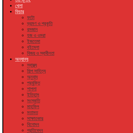
খেলা
ফিচার
ফটো
ভ্রমণ ও প্রকৃতি
রমজান
হজ ও ওমরা
ইজতেমা
বইমেলা
বিজয় ও স্বাধীনতা
অন্যান্য
স্বাস্থ্য
শিল্প সাহিত্য
অনুবাদ
প্রযুক্তি
শাপলা
ইতিহাস
সংস্কৃতি
মাহফিল
মতামত
সাক্ষাতকার
বিনোদন
প্রতিবেদন