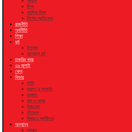
প্রবাস
বিশ্ব
মুসলিম বিশ্ব
বিশেষ প্রতিবেদন
রাজনীতি
অর্থনীতি
শিক্ষা
ধর্ম
ইসলাম
অন্যান্য ধর্ম
চাকরির খবর
৩৬ জুলাই
খেলা
ফিচার
ফটো
ভ্রমণ ও প্রকৃতি
রমজান
হজ ও ওমরা
ইজতেমা
বইমেলা
বিজয় ও স্বাধীনতা
অন্যান্য
স্বাস্থ্য