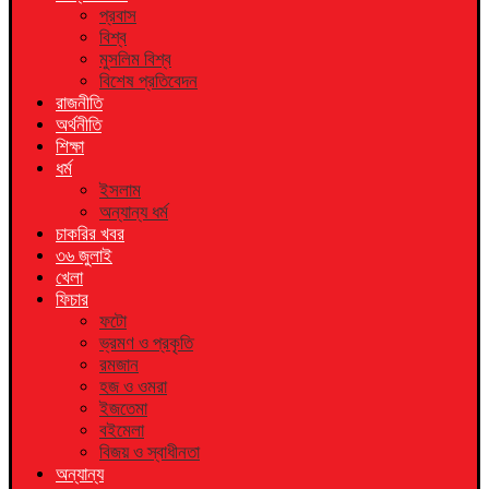
প্রবাস
বিশ্ব
মুসলিম বিশ্ব
বিশেষ প্রতিবেদন
রাজনীতি
অর্থনীতি
শিক্ষা
ধর্ম
ইসলাম
অন্যান্য ধর্ম
চাকরির খবর
৩৬ জুলাই
খেলা
ফিচার
ফটো
ভ্রমণ ও প্রকৃতি
রমজান
হজ ও ওমরা
ইজতেমা
বইমেলা
বিজয় ও স্বাধীনতা
অন্যান্য