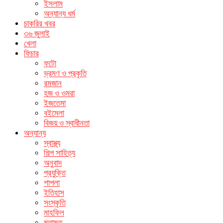
ইসলাম
অন্যান্য ধর্ম
চাকরির খবর
৩৬ জুলাই
খেলা
ফিচার
ফটো
ভ্রমণ ও প্রকৃতি
রমজান
হজ ও ওমরা
ইজতেমা
বইমেলা
বিজয় ও স্বাধীনতা
অন্যান্য
স্বাস্থ্য
শিল্প সাহিত্য
অনুবাদ
প্রযুক্তি
শাপলা
ইতিহাস
সংস্কৃতি
মাহফিল
মতামত