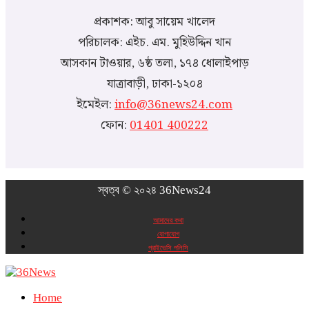
প্রকাশক: আবু সায়েম খালেদ
পরিচালক: এইচ. এম. মুহিউদ্দিন খান
আসকান টাওয়ার, ৬ষ্ঠ তলা, ১৭৪ ধোলাইপাড়
যাত্রাবাড়ী, ঢাকা-১২০৪
ইমেইল:
info@36news24.com
ফোন:
01401 400222
স্বত্ব © ২০২৪ 36News24
আমাদের কথা
যোগাযোগ
প্রাইভেসি পলিসি
Home