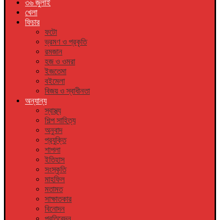
৩৬ জুলাই
খেলা
ফিচার
ফটো
ভ্রমণ ও প্রকৃতি
রমজান
হজ ও ওমরা
ইজতেমা
বইমেলা
বিজয় ও স্বাধীনতা
অন্যান্য
স্বাস্থ্য
শিল্প সাহিত্য
অনুবাদ
প্রযুক্তি
শাপলা
ইতিহাস
সংস্কৃতি
মাহফিল
মতামত
সাক্ষাতকার
বিনোদন
প্রতিবেদন