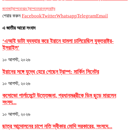
জানাজা
ট্রাম্প
ডোনাল্ড ট্রাম্প
তেহরান
যুক্তরাষ্ট্র
শেয়ার করুন
Facebook
Twitter
Whatsapp
Telegram
Email
এ জাতীয় আরো সংবাদ
‘এআই ডাটা ব্যবহার করে ইরানে হামলা চালিয়েছিল যুক্তরাষ্ট্র-
ইসরাইল’
১০ আগস্ট, ২০২৬
ইরানের সঙ্গে যুদ্ধে হেরে গেছেন ট্রাম্প: মার্কিন সিনেটর
১০ আগস্ট, ২০২৬
কসোভো পার্লামেন্টে উত্তেজনা, প্রধানমন্ত্রীকে ডিম ছুড়ে মারলেন
সংসদ...
১০ আগস্ট, ২০২৬
ছাত্র আন্দোলনের চাপে নতি স্বীকার মোদি সরকারের, সংসদে...