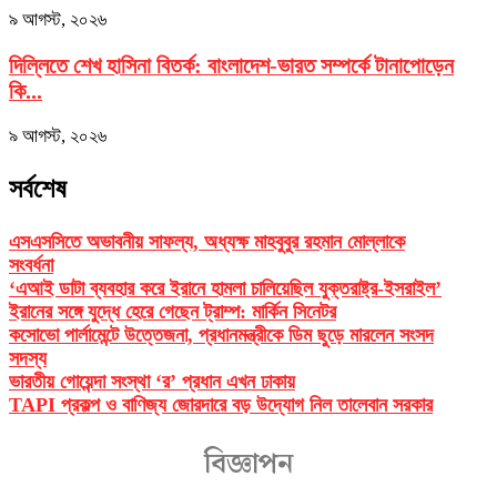
৯ আগস্ট, ২০২৬
দিল্লিতে শেখ হাসিনা বিতর্ক: বাংলাদেশ-ভারত সম্পর্কে টানাপোড়েন
কি...
৯ আগস্ট, ২০২৬
সর্বশেষ
এসএসসিতে অভাবনীয় সাফল্য, অধ্যক্ষ মাহবুবুর রহমান মোল্লাকে
সংবর্ধনা
‘এআই ডাটা ব্যবহার করে ইরানে হামলা চালিয়েছিল যুক্তরাষ্ট্র-ইসরাইল’
ইরানের সঙ্গে যুদ্ধে হেরে গেছেন ট্রাম্প: মার্কিন সিনেটর
কসোভো পার্লামেন্টে উত্তেজনা, প্রধানমন্ত্রীকে ডিম ছুড়ে মারলেন সংসদ
সদস্য
ভারতীয় গোয়েন্দা সংস্থা ‘র’ প্রধান এখন ঢাকায়
TAPI প্রকল্প ও বাণিজ্য জোরদারে বড় উদ্যোগ নিল তালেবান সরকার
বিজ্ঞাপন