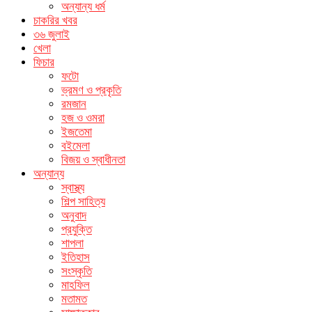
অন্যান্য ধর্ম
চাকরির খবর
৩৬ জুলাই
খেলা
ফিচার
ফটো
ভ্রমণ ও প্রকৃতি
রমজান
হজ ও ওমরা
ইজতেমা
বইমেলা
বিজয় ও স্বাধীনতা
অন্যান্য
স্বাস্থ্য
শিল্প সাহিত্য
অনুবাদ
প্রযুক্তি
শাপলা
ইতিহাস
সংস্কৃতি
মাহফিল
মতামত