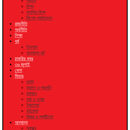
প্রবাস
বিশ্ব
মুসলিম বিশ্ব
বিশেষ প্রতিবেদন
রাজনীতি
অর্থনীতি
শিক্ষা
ধর্ম
ইসলাম
অন্যান্য ধর্ম
চাকরির খবর
৩৬ জুলাই
খেলা
ফিচার
ফটো
ভ্রমণ ও প্রকৃতি
রমজান
হজ ও ওমরা
ইজতেমা
বইমেলা
বিজয় ও স্বাধীনতা
অন্যান্য
স্বাস্থ্য