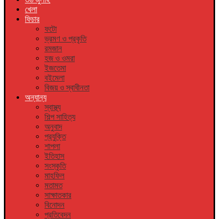
খেলা
ফিচার
ফটো
ভ্রমণ ও প্রকৃতি
রমজান
হজ ও ওমরা
ইজতেমা
বইমেলা
বিজয় ও স্বাধীনতা
অন্যান্য
স্বাস্থ্য
শিল্প সাহিত্য
অনুবাদ
প্রযুক্তি
শাপলা
ইতিহাস
সংস্কৃতি
মাহফিল
মতামত
সাক্ষাতকার
বিনোদন
প্রতিবেদন