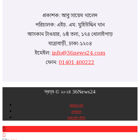
প্রকাশক: আবু সায়েম খালেদ
পরিচালক: এইচ. এম. মুহিউদ্দিন খান
আসকান টাওয়ার, ৬ষ্ঠ তলা, ১৭৪ ধোলাইপাড়
যাত্রাবাড়ী, ঢাকা-১২০৪
ইমেইল:
info@36news24.com
ফোন:
01401 400222
স্বত্ব © ২০২৪ 36News24
আমাদের কথা
যোগাযোগ
প্রাইভেসি পলিসি