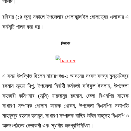
আলম।
রবিবার (১৪ জুন) সকালে উপজেলার গোলাকান্দাইল গোলচত্বর এলাকায় এ
কর্মসূচি পালন করা হয়।
বিজ্ঞাপন
এ সময় উপস্থিত ছিলেন নারায়ণগঞ্জ-১ আসনের সংসদ সদস্য মুস্তাফিজুর
রহমান ভূইয়া দিপু, উপজেলা নির্বাহী কর্মকর্তা সাইফুল ইসলাম, উপজেলা
সহকারী কমিশনার (ভূমি) মারজানুর রহমান, জেলা বিএনপির সাবেক
সাধারণ সম্পাদক গোলাম ফারুক খোকন, উপজেলা বিএনপির সভাপতি
মাহফুজুর রহমান হুমায়ুন, সাধারণ সম্পাদক বাছির উদ্দিন বাচ্চুসহ বিএনপি ও
অঙ্গসংগঠনের নেতাকর্মী এবং স্থানীয় জনপ্রতিনিধিরা।