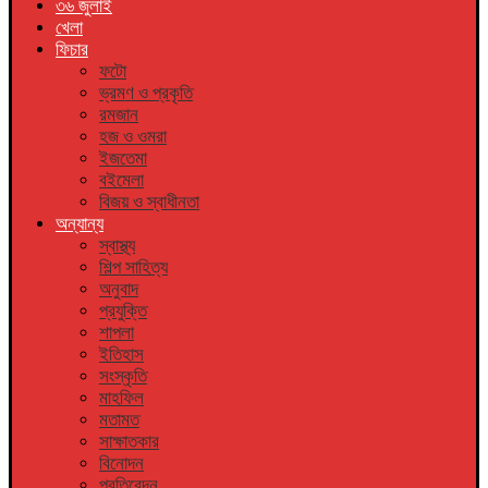
৩৬ জুলাই
খেলা
ফিচার
ফটো
ভ্রমণ ও প্রকৃতি
রমজান
হজ ও ওমরা
ইজতেমা
বইমেলা
বিজয় ও স্বাধীনতা
অন্যান্য
স্বাস্থ্য
শিল্প সাহিত্য
অনুবাদ
প্রযুক্তি
শাপলা
ইতিহাস
সংস্কৃতি
মাহফিল
মতামত
সাক্ষাতকার
বিনোদন
প্রতিবেদন