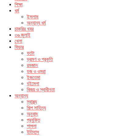
শিক্ষা
ধর্ম
ইসলাম
অন্যান্য ধর্ম
চাকরির খবর
৩৬ জুলাই
খেলা
ফিচার
ফটো
ভ্রমণ ও প্রকৃতি
রমজান
হজ ও ওমরা
ইজতেমা
বইমেলা
বিজয় ও স্বাধীনতা
অন্যান্য
স্বাস্থ্য
শিল্প সাহিত্য
অনুবাদ
প্রযুক্তি
শাপলা
ইতিহাস