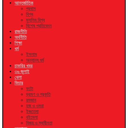
আন্তর্জাতিক
প্রবাস
বিশ্ব
মুসলিম বিশ্ব
বিশেষ প্রতিবেদন
রাজনীতি
অর্থনীতি
শিক্ষা
ধর্ম
ইসলাম
অন্যান্য ধর্ম
চাকরির খবর
৩৬ জুলাই
খেলা
ফিচার
ফটো
ভ্রমণ ও প্রকৃতি
রমজান
হজ ও ওমরা
ইজতেমা
বইমেলা
বিজয় ও স্বাধীনতা