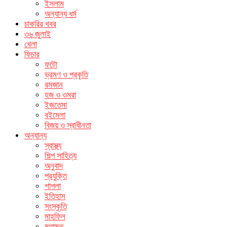
ইসলাম
অন্যান্য ধর্ম
চাকরির খবর
৩৬ জুলাই
খেলা
ফিচার
ফটো
ভ্রমণ ও প্রকৃতি
রমজান
হজ ও ওমরা
ইজতেমা
বইমেলা
বিজয় ও স্বাধীনতা
অন্যান্য
স্বাস্থ্য
শিল্প সাহিত্য
অনুবাদ
প্রযুক্তি
শাপলা
ইতিহাস
সংস্কৃতি
মাহফিল
মতামত