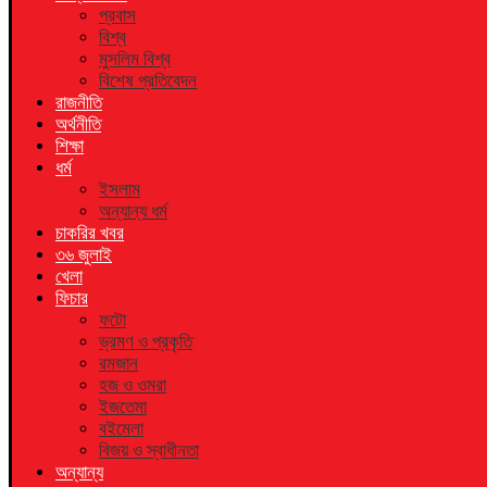
প্রবাস
বিশ্ব
মুসলিম বিশ্ব
বিশেষ প্রতিবেদন
রাজনীতি
অর্থনীতি
শিক্ষা
ধর্ম
ইসলাম
অন্যান্য ধর্ম
চাকরির খবর
৩৬ জুলাই
খেলা
ফিচার
ফটো
ভ্রমণ ও প্রকৃতি
রমজান
হজ ও ওমরা
ইজতেমা
বইমেলা
বিজয় ও স্বাধীনতা
অন্যান্য