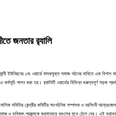
ীতে জনতার র‍্যালি
্দী ইউনিয়নের ১নং ওয়ার্ডে মাদকমুক্ত সমাজ গঠনের দাবিতে এক বিশাল মাদক
র্মসূচি পালন করা হয়। র‍্যালিটি ওয়ার্ডের বিভিন্ন গুরুত্বপূর্ণ সড়ক প্
মালিক সমিতির কেন্দ্রীয় কমিটির সাংগঠনিক সম্পাদক ও নরসিংদী আন্তঃজে
াজ ও ভবিষ্যৎ প্রজন্মকে ক্রমান্বয়ে ধ্বংসের মুখে ঠেলে দেয়। এই ভয়াবহ 