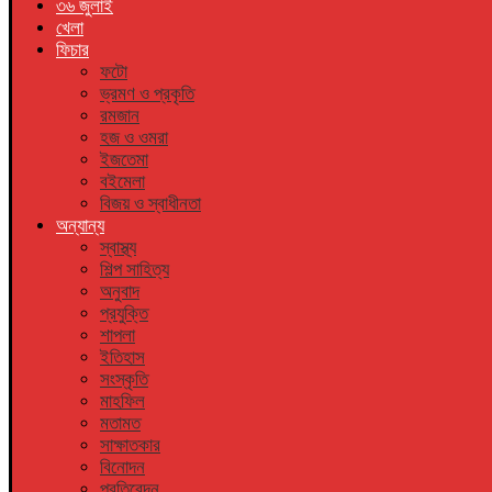
৩৬ জুলাই
খেলা
ফিচার
ফটো
ভ্রমণ ও প্রকৃতি
রমজান
হজ ও ওমরা
ইজতেমা
বইমেলা
বিজয় ও স্বাধীনতা
অন্যান্য
স্বাস্থ্য
শিল্প সাহিত্য
অনুবাদ
প্রযুক্তি
শাপলা
ইতিহাস
সংস্কৃতি
মাহফিল
মতামত
সাক্ষাতকার
বিনোদন
প্রতিবেদন