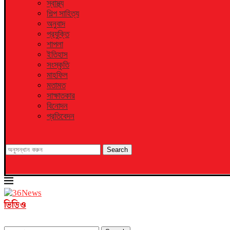
স্বাস্থ্য
শিল্প সাহিত্য
অনুবাদ
প্রযুক্তি
শাপলা
ইতিহাস
সংস্কৃতি
মাহফিল
মতামত
সাক্ষাতকার
বিনোদন
প্রতিবেদন
Search
ভিডিও