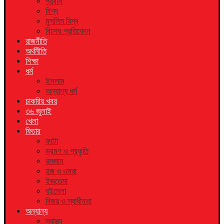
প্রবাস
বিশ্ব
মুসলিম বিশ্ব
বিশেষ প্রতিবেদন
রাজনীতি
অর্থনীতি
শিক্ষা
ধর্ম
ইসলাম
অন্যান্য ধর্ম
চাকরির খবর
৩৬ জুলাই
খেলা
ফিচার
ফটো
ভ্রমণ ও প্রকৃতি
রমজান
হজ ও ওমরা
ইজতেমা
বইমেলা
বিজয় ও স্বাধীনতা
অন্যান্য
স্বাস্থ্য