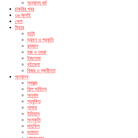
অন্যান্য ধর্ম
চাকরির খবর
৩৬ জুলাই
খেলা
ফিচার
ফটো
ভ্রমণ ও প্রকৃতি
রমজান
হজ ও ওমরা
ইজতেমা
বইমেলা
বিজয় ও স্বাধীনতা
অন্যান্য
স্বাস্থ্য
শিল্প সাহিত্য
অনুবাদ
প্রযুক্তি
শাপলা
ইতিহাস
সংস্কৃতি
মাহফিল
মতামত