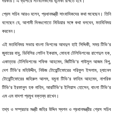
দরকার। এ ব্যাপারে সাংবাদিকদের ভূমিকা রাখতে হবে।
প্রেস সচিব আরও বলেন, প্রধানমন্ত্রী সাংবাদিকদের কথা শুনেছেন। তিনি
বলেছেন যে, আগামী দিনগুলোতে মিডিয়ার সঙ্গে কথা বলবেন, মতবিনিময়
করবেন।
এই মতবিনিময় সভায় বাংলা ভিশনের আবদুল হাই সিদ্দিকী, সময় টিভি’র
জুবায়ের বাবু, ডিবিসির লোটন ইকরাম, মোহনা টেলিভিশনের রাশেদুল হক,
একাত্তর টেলিভিশনের শফিক আহমেদ, জিটিভি’র গাউসুল আজম বিপু,
দেশ টিভি’র মহিউদ্দীন, নিউজ টোয়েন্টিফোরের শরিফুল ইসলাম, চ্যানেল
টোয়েন্টিফোরের জহিরুল আলম, যমুনা টিভি’র ফাহিম আহমেদ, নাগরিক
টিভি’র ইরফানুল হক নাহিদ, আরটিভি’র ইলিয়াস হোসেন, বাংলা টিভি’র
এম এম বাদশা প্রমুখ বক্তব্য রাখেন।
তথ্য ও সম্প্রচার মন্ত্রী জহির উদ্দিন স্বপন ও প্রধানমন্ত্রীর প্রেস সচিব