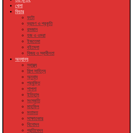
খেলা
ফিচার
ফটো
ভ্রমণ ও প্রকৃতি
রমজান
হজ ও ওমরা
ইজতেমা
বইমেলা
বিজয় ও স্বাধীনতা
অন্যান্য
স্বাস্থ্য
শিল্প সাহিত্য
অনুবাদ
প্রযুক্তি
শাপলা
ইতিহাস
সংস্কৃতি
মাহফিল
মতামত
সাক্ষাতকার
বিনোদন
প্রতিবেদন