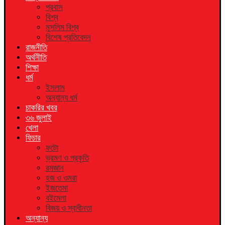
প্রবাস
বিশ্ব
মুসলিম বিশ্ব
বিশেষ প্রতিবেদন
রাজনীতি
অর্থনীতি
শিক্ষা
ধর্ম
ইসলাম
অন্যান্য ধর্ম
চাকরির খবর
৩৬ জুলাই
খেলা
ফিচার
ফটো
ভ্রমণ ও প্রকৃতি
রমজান
হজ ও ওমরা
ইজতেমা
বইমেলা
বিজয় ও স্বাধীনতা
অন্যান্য