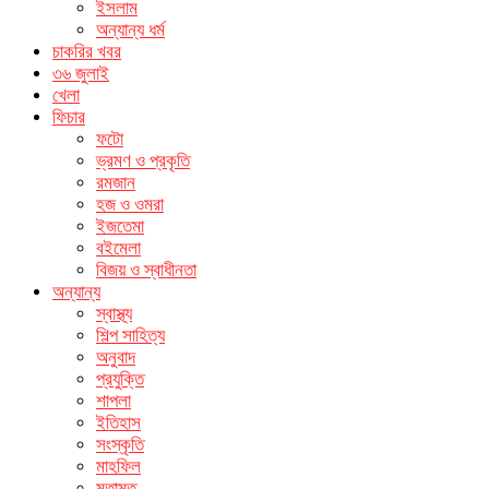
ইসলাম
অন্যান্য ধর্ম
চাকরির খবর
৩৬ জুলাই
খেলা
ফিচার
ফটো
ভ্রমণ ও প্রকৃতি
রমজান
হজ ও ওমরা
ইজতেমা
বইমেলা
বিজয় ও স্বাধীনতা
অন্যান্য
স্বাস্থ্য
শিল্প সাহিত্য
অনুবাদ
প্রযুক্তি
শাপলা
ইতিহাস
সংস্কৃতি
মাহফিল
মতামত