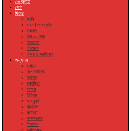
৩৬ জুলাই
খেলা
ফিচার
ফটো
ভ্রমণ ও প্রকৃতি
রমজান
হজ ও ওমরা
ইজতেমা
বইমেলা
বিজয় ও স্বাধীনতা
অন্যান্য
স্বাস্থ্য
শিল্প সাহিত্য
অনুবাদ
প্রযুক্তি
শাপলা
ইতিহাস
সংস্কৃতি
মাহফিল
মতামত
সাক্ষাতকার
বিনোদন
প্রতিবেদন