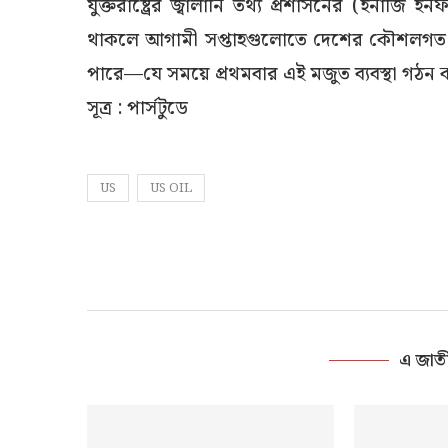
যুক্তরাষ্ট্রের জ্বালানি তথ্য প্রশাসনের (ইনার্জি
থাকলে আগামী সপ্তাহগুলোতে দেশের কৌশলগত ত
পারে—যে সময়ে প্রথমবার এই মজুত ব্যবস্থা গঠন 
সূত্র : পার্সটুডে
US
US OIL
এ জাত