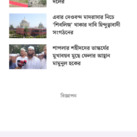
দলের
এবার দেওবন্দ মাদরাসার নিচে
‘শিবলিঙ্গ’ থাকার দাবি হিন্দুত্বাবাদী
সংগঠনের
শাপলার শহীদদের ভাস্কর্যের
মুখাবয়ব মুছে ফেলার আহ্বান
মামুনুল হকের
বিজ্ঞাপন