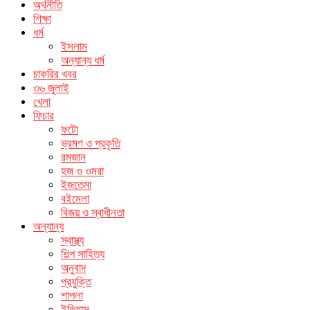
অর্থনীতি
শিক্ষা
ধর্ম
ইসলাম
অন্যান্য ধর্ম
চাকরির খবর
৩৬ জুলাই
খেলা
ফিচার
ফটো
ভ্রমণ ও প্রকৃতি
রমজান
হজ ও ওমরা
ইজতেমা
বইমেলা
বিজয় ও স্বাধীনতা
অন্যান্য
স্বাস্থ্য
শিল্প সাহিত্য
অনুবাদ
প্রযুক্তি
শাপলা
ইতিহাস