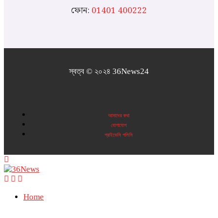
ফোন:
01401 400222
স্বত্ব © ২০২৪ 36News24
আমাদের কথা
যোগাযোগ
প্রাইভেসি পলিসি
Home