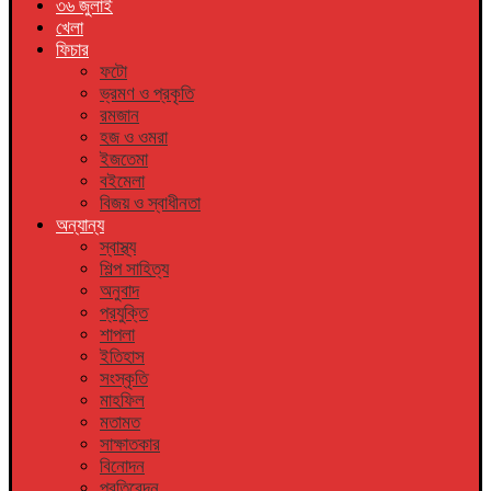
৩৬ জুলাই
খেলা
ফিচার
ফটো
ভ্রমণ ও প্রকৃতি
রমজান
হজ ও ওমরা
ইজতেমা
বইমেলা
বিজয় ও স্বাধীনতা
অন্যান্য
স্বাস্থ্য
শিল্প সাহিত্য
অনুবাদ
প্রযুক্তি
শাপলা
ইতিহাস
সংস্কৃতি
মাহফিল
মতামত
সাক্ষাতকার
বিনোদন
প্রতিবেদন