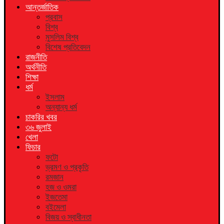
আন্তর্জাতিক
প্রবাস
বিশ্ব
মুসলিম বিশ্ব
বিশেষ প্রতিবেদন
রাজনীতি
অর্থনীতি
শিক্ষা
ধর্ম
ইসলাম
অন্যান্য ধর্ম
চাকরির খবর
৩৬ জুলাই
খেলা
ফিচার
ফটো
ভ্রমণ ও প্রকৃতি
রমজান
হজ ও ওমরা
ইজতেমা
বইমেলা
বিজয় ও স্বাধীনতা