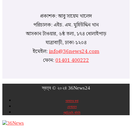
প্রকাশক: আবু সায়েম খালেদ
পরিচালক: এইচ. এম. মুহিউদ্দিন খান
আসকান টাওয়ার, ৬ষ্ঠ তলা, ১৭৪ ধোলাইপাড়
যাত্রাবাড়ী, ঢাকা-১২০৪
ইমেইল:
info@36news24.com
ফোন:
01401 400222
স্বত্ব © ২০২৪ 36News24
আমাদের কথা
যোগাযোগ
প্রাইভেসি পলিসি