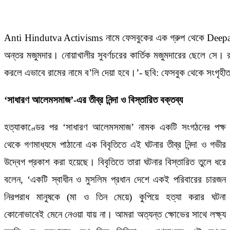
Anti Hindutva Activisms নামে ফেসবুকের এক গ্রুপ থেকে Deepak Bh
অন্তর মজুমদার। নোয়াখালীর সুবর্ণচরের কার্তিক মজুমদারের ছেলে সে
করলে এভাবে রামের নামে ব’লি দেয়া হবে।’- ছবি: ফেসবুক থেকে সংগৃহী
‘সাধারণ আলেমসমাজ’-এর তীব্র নিন্দা ও বিস্তারিত বক্তব্য
হত্যাকাণ্ডের পর ‘সাধারণ আলেমসমাজ’ নামক একটি সংগঠনের পক্ষ
থেকে গণমাধ্যমে পাঠানো এক বিবৃতিতে এই ঘটনার তীব্র নিন্দা ও গভীর
উদ্বেগ প্রকাশ করা হয়েছে। বিবৃতিতে তারা ঘটনার বিস্তারিত তুলে ধরে
বলেন, ‘একটি স্বাধীন ও মুসলিম প্রধান দেশে একই পরিবারের চারজন
নিরপরাধ মানুষকে (মা ও তিন মেয়ে) কুপিয়ে হত্যা করার ঘটনা
কোনোভাবেই মেনে নেওয়া যায় না। আমরা অত্যন্ত ক্ষোভের সাথে লক্ষ্য