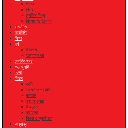
প্রবাস
বিশ্ব
মুসলিম বিশ্ব
বিশেষ প্রতিবেদন
রাজনীতি
অর্থনীতি
শিক্ষা
ধর্ম
ইসলাম
অন্যান্য ধর্ম
চাকরির খবর
৩৬ জুলাই
খেলা
ফিচার
ফটো
ভ্রমণ ও প্রকৃতি
রমজান
হজ ও ওমরা
ইজতেমা
বইমেলা
বিজয় ও স্বাধীনতা
অন্যান্য