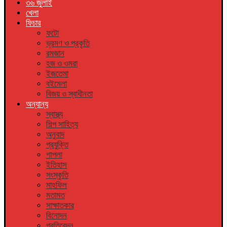
৩৬ জুলাই
খেলা
ফিচার
ফটো
ভ্রমণ ও প্রকৃতি
রমজান
হজ ও ওমরা
ইজতেমা
বইমেলা
বিজয় ও স্বাধীনতা
অন্যান্য
স্বাস্থ্য
শিল্প সাহিত্য
অনুবাদ
প্রযুক্তি
শাপলা
ইতিহাস
সংস্কৃতি
মাহফিল
মতামত
সাক্ষাতকার
বিনোদন
প্রতিবেদন