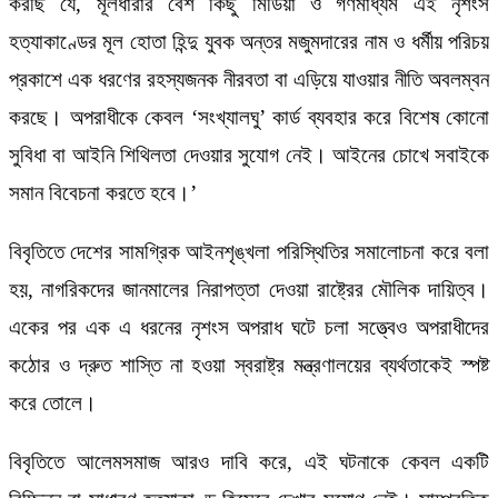
করছি যে, মূলধারার বেশ কিছু মিডিয়া ও গণমাধ্যম এই নৃশংস
হত্যাকাণ্ডের মূল হোতা হিন্দু যুবক অন্তর মজুমদারের নাম ও ধর্মীয় পরিচয়
প্রকাশে এক ধরণের রহস্যজনক নীরবতা বা এড়িয়ে যাওয়ার নীতি অবলম্বন
করছে। অপরাধীকে কেবল ‘সংখ্যালঘু’ কার্ড ব্যবহার করে বিশেষ কোনো
সুবিধা বা আইনি শিথিলতা দেওয়ার সুযোগ নেই। আইনের চোখে সবাইকে
সমান বিবেচনা করতে হবে।’
বিবৃতিতে দেশের সামগ্রিক আইনশৃঙ্খলা পরিস্থিতির সমালোচনা করে বলা
হয়, নাগরিকদের জানমালের নিরাপত্তা দেওয়া রাষ্ট্রের মৌলিক দায়িত্ব।
একের পর এক এ ধরনের নৃশংস অপরাধ ঘটে চলা সত্ত্বেও অপরাধীদের
কঠোর ও দ্রুত শাস্তি না হওয়া স্বরাষ্ট্র মন্ত্রণালয়ের ব্যর্থতাকেই স্পষ্ট
করে তোলে।
বিবৃতিতে আলেমসমাজ আরও দাবি করে, এই ঘটনাকে কেবল একটি