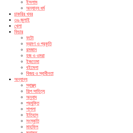
ইসলাম
অন্যান্য ধর্ম
চাকরির খবর
৩৬ জুলাই
খেলা
ফিচার
ফটো
ভ্রমণ ও প্রকৃতি
রমজান
হজ ও ওমরা
ইজতেমা
বইমেলা
বিজয় ও স্বাধীনতা
অন্যান্য
স্বাস্থ্য
শিল্প সাহিত্য
অনুবাদ
প্রযুক্তি
শাপলা
ইতিহাস
সংস্কৃতি
মাহফিল
মতামত