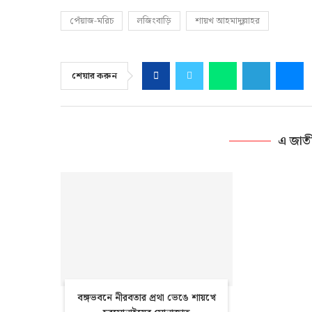
পেঁয়াজ-মরিচ
লজিংবাড়ি
শায়খ আহমাদুল্লাহর
শেয়ার করুন
এ জাত
বঙ্গভবনে নীরবতার প্রথা ভেঙে শায়খে