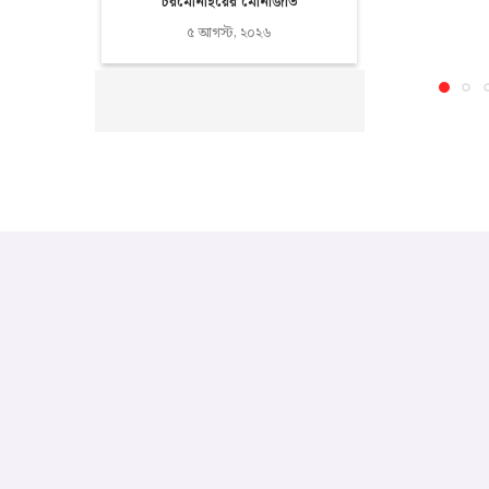
চরমোনাইয়ের মোনাজাত
৫ আগস্ট, ২০২৬
‘মানব রচিত তন্ত্রমন্ত্রে জুলাইয়ের
প্রত্যাশা বাস্তবায়নের আশা করা...
৫ আগস্ট, ২০২৬