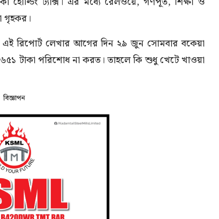
ল্ডিং ট্যাক্স। এর মধ্যে রেলওয়ে, গণপূর্ত, শিক্ষা ও
া গৃহকর।
তৃপক্ষ এই রিপোর্ট লেখার আগের দিন ২৯ জুন সোমবার বকেয়া
ার ৬৫১ টাকা পরিশোধ না করত। তাহলে কি শুধু খেটে খাওয়া
বিজ্ঞাপন