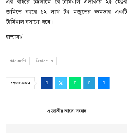
এর বাইরে চট্টগ্রামে বে-টার্মিনাল এলাকায় ২৫ হেক্টর
জমিতে বছরে ১২ লাখ টন মজুতের ক্ষমতার একটি
টার্মিনাল বসানো হবে।
হাআসা/
গ্যাস এলপি
তিতাস গ্যাস
শেয়ার করুন
এ জাতীয় আরো সংবাদ