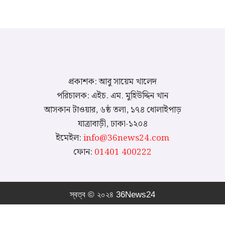
প্রকাশক: আবু সায়েম খালেদ
পরিচালক: এইচ. এম. মুহিউদ্দিন খান
আসকান টাওয়ার, ৬ষ্ঠ তলা, ১৭৪ ধোলাইপাড়
যাত্রাবাড়ী, ঢাকা-১২০৪
ইমেইল:
info@36news24.com
ফোন:
01401 400222
স্বত্ব © ২০২৪ 36News24
আমাদের কথা
যোগাযোগ
প্রাইভেসি পলিসি