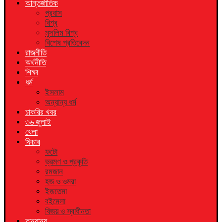
আন্তর্জাতিক
প্রবাস
বিশ্ব
মুসলিম বিশ্ব
বিশেষ প্রতিবেদন
রাজনীতি
অর্থনীতি
শিক্ষা
ধর্ম
ইসলাম
অন্যান্য ধর্ম
চাকরির খবর
৩৬ জুলাই
খেলা
ফিচার
ফটো
ভ্রমণ ও প্রকৃতি
রমজান
হজ ও ওমরা
ইজতেমা
বইমেলা
বিজয় ও স্বাধীনতা
অন্যান্য