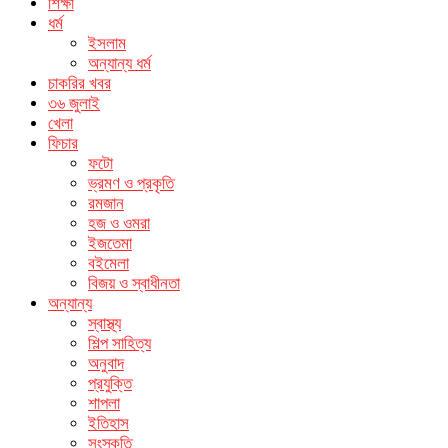
শিক্ষা
ধর্ম
ইসলাম
অন্যান্য ধর্ম
চাকরির খবর
৩৬ জুলাই
খেলা
ফিচার
ফটো
ভ্রমণ ও প্রকৃতি
রমজান
হজ ও ওমরা
ইজতেমা
বইমেলা
বিজয় ও স্বাধীনতা
অন্যান্য
স্বাস্থ্য
শিল্প সাহিত্য
অনুবাদ
প্রযুক্তি
শাপলা
ইতিহাস
সংস্কৃতি