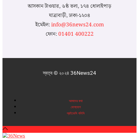
আসকান টাওয়ার, ৬ষ্ঠ তলা, ১৭৪ ধোলাইপাড়
যাত্রাবাড়ী, ঢাকা-১২০৪
ইমেইল:
info@36news24.com
ফোন:
01401 400222
স্বত্ব © ২০২৪ 36News24
আমাদের কথা
যোগাযোগ
প্রাইভেসি পলিসি