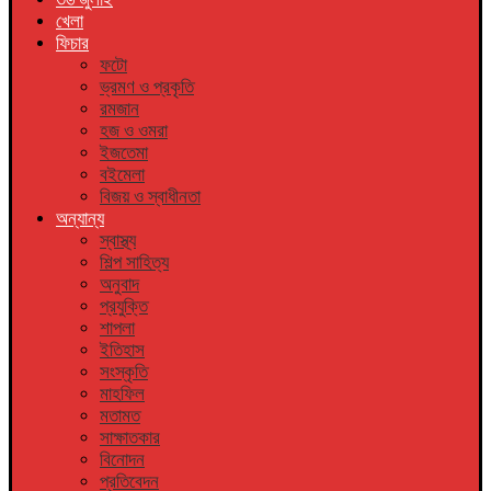
খেলা
ফিচার
ফটো
ভ্রমণ ও প্রকৃতি
রমজান
হজ ও ওমরা
ইজতেমা
বইমেলা
বিজয় ও স্বাধীনতা
অন্যান্য
স্বাস্থ্য
শিল্প সাহিত্য
অনুবাদ
প্রযুক্তি
শাপলা
ইতিহাস
সংস্কৃতি
মাহফিল
মতামত
সাক্ষাতকার
বিনোদন
প্রতিবেদন