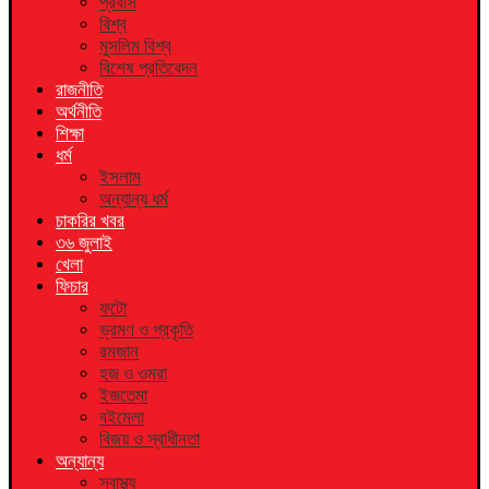
প্রবাস
বিশ্ব
মুসলিম বিশ্ব
বিশেষ প্রতিবেদন
রাজনীতি
অর্থনীতি
শিক্ষা
ধর্ম
ইসলাম
অন্যান্য ধর্ম
চাকরির খবর
৩৬ জুলাই
খেলা
ফিচার
ফটো
ভ্রমণ ও প্রকৃতি
রমজান
হজ ও ওমরা
ইজতেমা
বইমেলা
বিজয় ও স্বাধীনতা
অন্যান্য
স্বাস্থ্য