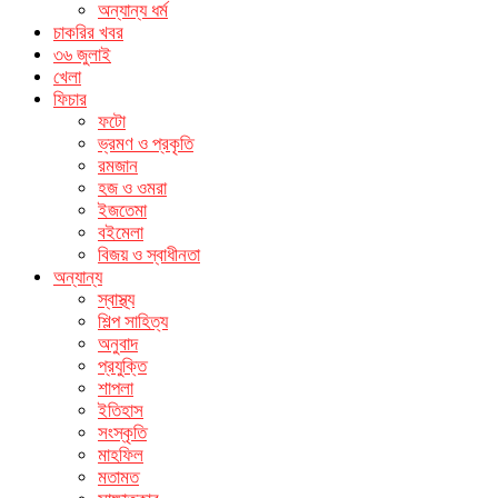
অন্যান্য ধর্ম
চাকরির খবর
৩৬ জুলাই
খেলা
ফিচার
ফটো
ভ্রমণ ও প্রকৃতি
রমজান
হজ ও ওমরা
ইজতেমা
বইমেলা
বিজয় ও স্বাধীনতা
অন্যান্য
স্বাস্থ্য
শিল্প সাহিত্য
অনুবাদ
প্রযুক্তি
শাপলা
ইতিহাস
সংস্কৃতি
মাহফিল
মতামত