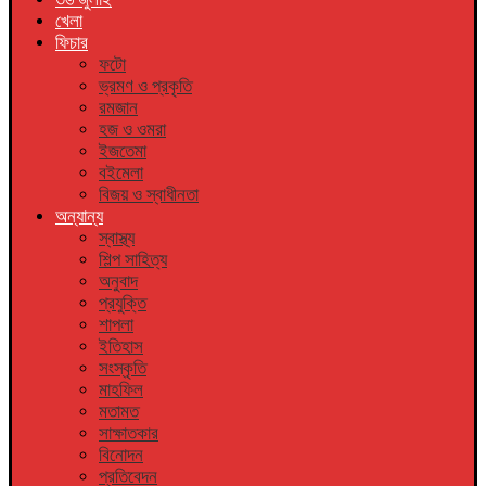
খেলা
ফিচার
ফটো
ভ্রমণ ও প্রকৃতি
রমজান
হজ ও ওমরা
ইজতেমা
বইমেলা
বিজয় ও স্বাধীনতা
অন্যান্য
স্বাস্থ্য
শিল্প সাহিত্য
অনুবাদ
প্রযুক্তি
শাপলা
ইতিহাস
সংস্কৃতি
মাহফিল
মতামত
সাক্ষাতকার
বিনোদন
প্রতিবেদন