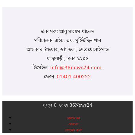
প্রকাশক: আবু সায়েম খালেদ
পরিচালক: এইচ. এম. মুহিউদ্দিন খান
আসকান টাওয়ার, ৬ষ্ঠ তলা, ১৭৪ ধোলাইপাড়
যাত্রাবাড়ী, ঢাকা-১২০৪
ইমেইল:
info@36news24.com
ফোন:
01401 400222
স্বত্ব © ২০২৪ 36News24
আমাদের কথা
যোগাযোগ
প্রাইভেসি পলিসি