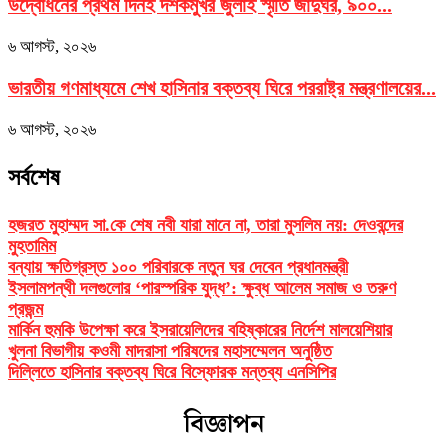
উদ্বোধনের প্রথম দিনই দর্শকমুখর জুলাই স্মৃতি জাদুঘর, ৯০০...
৬ আগস্ট, ২০২৬
ভারতীয় গণমাধ্যমে শেখ হাসিনার বক্তব্য ঘিরে পররাষ্ট্র মন্ত্রণালয়ের...
৬ আগস্ট, ২০২৬
সর্বশেষ
হজরত মুহাম্মদ সা.কে শেষ নবী যারা মানে না, তারা মুসলিম নয়: দেওবন্দের
মুহতামিম
বন্যায় ক্ষতিগ্রস্ত ১০০ পরিবারকে নতুন ঘর দেবেন প্রধানমন্ত্রী
ইসলামপন্থী দলগুলোর ‘পারস্পরিক যুদ্ধ’: ক্ষুব্ধ আলেম সমাজ ও তরুণ
প্রজন্ম
মার্কিন হুমকি উপেক্ষা করে ইসরায়েলিদের বহিষ্কারের নির্দেশ মালয়েশিয়ার
খুলনা বিভাগীয় কওমী মাদরাসা পরিষদের মহাসম্মেলন অনুষ্ঠিত
দিল্লিতে হাসিনার বক্তব্য ঘিরে বিস্ফোরক মন্তব্য এনসিপির
বিজ্ঞাপন