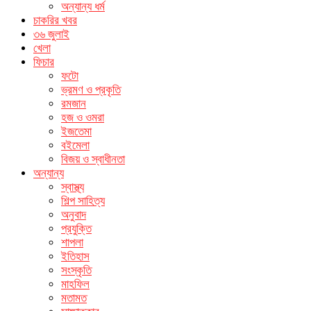
অন্যান্য ধর্ম
চাকরির খবর
৩৬ জুলাই
খেলা
ফিচার
ফটো
ভ্রমণ ও প্রকৃতি
রমজান
হজ ও ওমরা
ইজতেমা
বইমেলা
বিজয় ও স্বাধীনতা
অন্যান্য
স্বাস্থ্য
শিল্প সাহিত্য
অনুবাদ
প্রযুক্তি
শাপলা
ইতিহাস
সংস্কৃতি
মাহফিল
মতামত