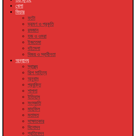
খেলা
ফিচার
ফটো
ভ্রমণ ও প্রকৃতি
রমজান
হজ ও ওমরা
ইজতেমা
বইমেলা
বিজয় ও স্বাধীনতা
অন্যান্য
স্বাস্থ্য
শিল্প সাহিত্য
অনুবাদ
প্রযুক্তি
শাপলা
ইতিহাস
সংস্কৃতি
মাহফিল
মতামত
সাক্ষাতকার
বিনোদন
প্রতিবেদন