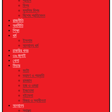
প্রবাস
বিশ্ব
মুসলিম বিশ্ব
বিশেষ প্রতিবেদন
রাজনীতি
অর্থনীতি
শিক্ষা
ধর্ম
ইসলাম
অন্যান্য ধর্ম
চাকরির খবর
৩৬ জুলাই
খেলা
ফিচার
ফটো
ভ্রমণ ও প্রকৃতি
রমজান
হজ ও ওমরা
ইজতেমা
বইমেলা
বিজয় ও স্বাধীনতা
অন্যান্য
স্বাস্থ্য