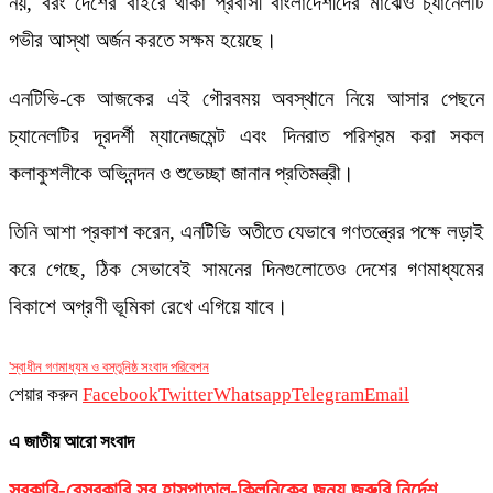
নয়, বরং দেশের বাইরে থাকা প্রবাসী বাংলাদেশীদের মাঝেও চ্যানেলটি
গভীর আস্থা অর্জন করতে সক্ষম হয়েছে।
এনটিভি-কে আজকের এই গৌরবময় অবস্থানে নিয়ে আসার পেছনে
চ্যানেলটির দূরদর্শী ম্যানেজমেন্ট এবং দিনরাত পরিশ্রম করা সকল
কলাকুশলীকে অভিনন্দন ও শুভেচ্ছা জানান প্রতিমন্ত্রী।
তিনি আশা প্রকাশ করেন, এনটিভি অতীতে যেভাবে গণতন্ত্রের পক্ষে লড়াই
করে গেছে, ঠিক সেভাবেই সামনের দিনগুলোতেও দেশের গণমাধ্যমের
বিকাশে অগ্রণী ভূমিকা রেখে এগিয়ে যাবে।
'স্বাধীন গণমাধ্যম ও বস্তুনিষ্ঠ সংবাদ পরিবেশন
শেয়ার করুন
Facebook
Twitter
Whatsapp
Telegram
Email
এ জাতীয় আরো সংবাদ
সরকারি-বেসরকারি সব হাসপাতাল-ক্লিনিকের জন্য জরুরি নির্দেশ