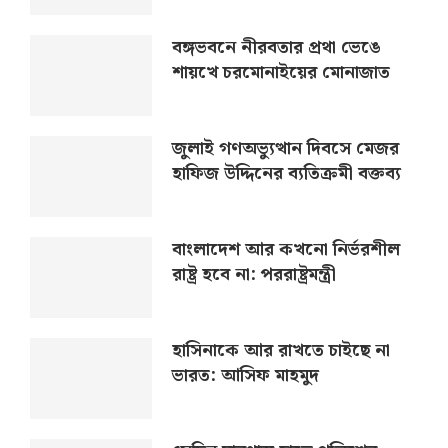
বঙ্গভবনে নীরবতার প্রথা ভেঙে
শায়খে চরমোনাইয়ের মোনাজাত
জুলাই গণঅভ্যুত্থান দিবসে মেজর
হাফিজ উদ্দিনের ব্যতিক্রমী বক্তব্য
বাংলাদেশ আর কখনো নির্ভরশীল
রাষ্ট্র হবে না: পররাষ্ট্রমন্ত্রী
হাসিনাকে আর রাখতে চাইছে না
ভারত: আসিফ মাহমুদ