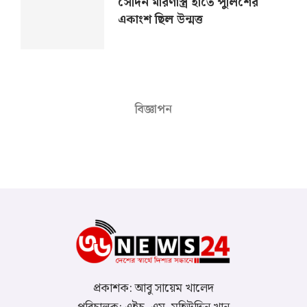
সেদিন মারণাস্ত্র হাতে পুলিশের
একাংশ ছিল উন্মত্ত
বিজ্ঞাপন
প্রকাশক: আবু সায়েম খালেদ