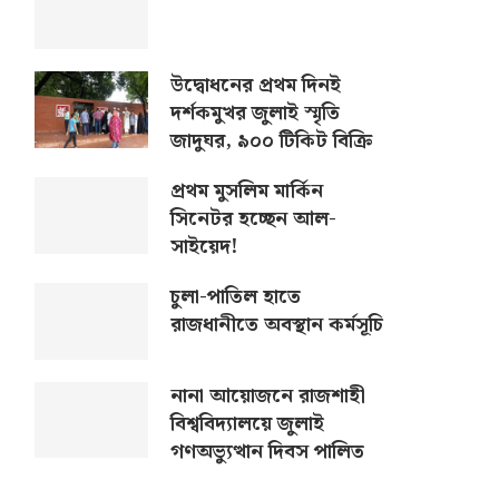
উদ্বোধনের প্রথম দিনই
দর্শকমুখর জুলাই স্মৃতি
জাদুঘর, ৯০০ টিকিট বিক্রি
প্রথম মুসলিম মার্কিন
সিনেটর হচ্ছেন আল-
সাইয়েদ!
চুলা-পাতিল হাতে
রাজধানীতে অবস্থান কর্মসূচি
নানা আয়োজনে রাজশাহী
বিশ্ববিদ্যালয়ে জুলাই
গণঅভ্যুত্থান দিবস পালিত