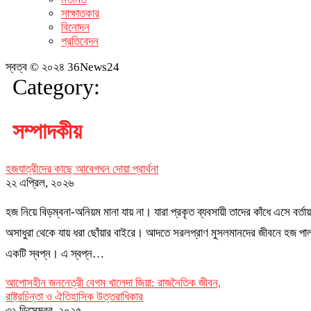
সাক্ষাতকার
বিনোদন
প্রতিবেদন
স্বত্ব © ২০২৪ 36News24
Category:
সম্পাদকীয়
হজযাত্রীদের কাছে আবেগঘন দোয়া প্রার্থনা
২২ এপ্রিল, ২০২৬
হজ নিয়ে বিড়ম্বনা-অনিয়ম মানা যায় না। যারা প্রকৃত ব্যবসায়ী তাদের কাঁধে এসে বর্তায় 
অসাধুরা থেকে যায় ধরা ছোঁয়ার বাইরে। আদতে সরলপ্রাণ মুসলমানদের জীবনে হজ পা
একটি স্বপ্ন। এ স্বপ্ন…
আপোসহীন জননেত্রী বেগম খালেদা জিয়া: রাজনৈতিক জীবন,
রাষ্ট্রচিন্তা ও ঐতিহাসিক উত্তরাধিকার
৩১ ডিসেম্বর, ২০২৫