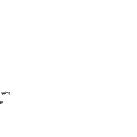
দুর্নাম।
লন