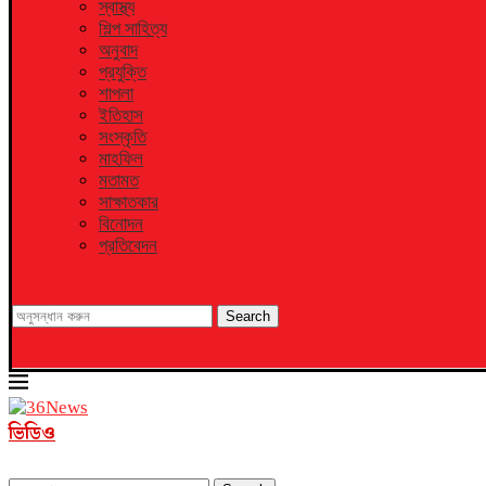
স্বাস্থ্য
শিল্প সাহিত্য
অনুবাদ
প্রযুক্তি
শাপলা
ইতিহাস
সংস্কৃতি
মাহফিল
মতামত
সাক্ষাতকার
বিনোদন
প্রতিবেদন
Search
ভিডিও