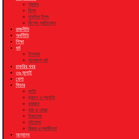
প্রবাস
বিশ্ব
মুসলিম বিশ্ব
বিশেষ প্রতিবেদন
রাজনীতি
অর্থনীতি
শিক্ষা
ধর্ম
ইসলাম
অন্যান্য ধর্ম
চাকরির খবর
৩৬ জুলাই
খেলা
ফিচার
ফটো
ভ্রমণ ও প্রকৃতি
রমজান
হজ ও ওমরা
ইজতেমা
বইমেলা
বিজয় ও স্বাধীনতা
অন্যান্য