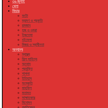
৩৬ জুলাই
খেলা
ফিচার
ফটো
ভ্রমণ ও প্রকৃতি
রমজান
হজ ও ওমরা
ইজতেমা
বইমেলা
বিজয় ও স্বাধীনতা
অন্যান্য
স্বাস্থ্য
শিল্প সাহিত্য
অনুবাদ
প্রযুক্তি
শাপলা
ইতিহাস
সংস্কৃতি
মাহফিল
মতামত
সাক্ষাতকার
বিনোদন
প্রতিবেদন