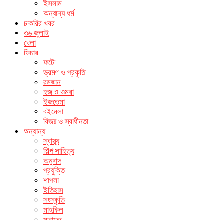
ইসলাম
অন্যান্য ধর্ম
চাকরির খবর
৩৬ জুলাই
খেলা
ফিচার
ফটো
ভ্রমণ ও প্রকৃতি
রমজান
হজ ও ওমরা
ইজতেমা
বইমেলা
বিজয় ও স্বাধীনতা
অন্যান্য
স্বাস্থ্য
শিল্প সাহিত্য
অনুবাদ
প্রযুক্তি
শাপলা
ইতিহাস
সংস্কৃতি
মাহফিল
মতামত