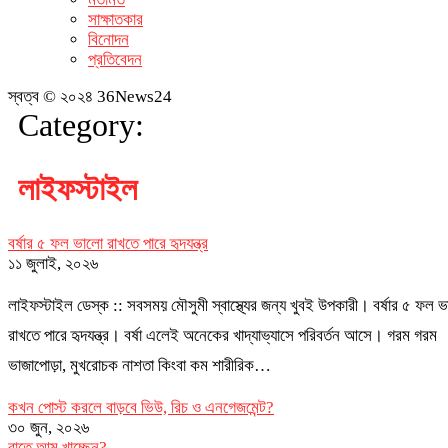
সাক্ষাতকার
বিনোদন
প্রতিবেদন
স্বত্ব © ২০২৪ 36News24
Category:
লাইফস্টাইল
বর্ষার ৫ ফল ভালো রাখতে পারে হৃদযন্ত্র
১১ জুলাই, ২০২৬
লাইফস্টাইল ডেস্ক :: সবসময় মৌসুমী স্বাস্থ্যের জন্য খুবই উপকারী। বর্ষার ৫ ফল 
রাখতে পারে হৃদযন্ত্র। বর্ষা এলেই অনেকের খাদ্যাভ্যাসে পরিবর্তন আসে। গরম গরম
ভাজাপোড়া, মুখরোচক নাশতা কিংবা কম শারীরিক…
কখন পোস্ট করলে বাড়বে ভিউ, রিচ ও এনগেজমেন্ট?
৩০ জুন, ২০২৬
রাতে আম খাচ্ছেন?