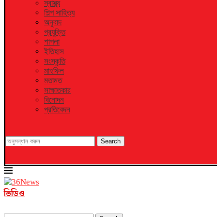
স্বাস্থ্য
শিল্প সাহিত্য
অনুবাদ
প্রযুক্তি
শাপলা
ইতিহাস
সংস্কৃতি
মাহফিল
মতামত
সাক্ষাতকার
বিনোদন
প্রতিবেদন
Search
ভিডিও