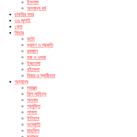
ইসলাম
অন্যান্য ধর্ম
চাকরির খবর
৩৬ জুলাই
খেলা
ফিচার
ফটো
ভ্রমণ ও প্রকৃতি
রমজান
হজ ও ওমরা
ইজতেমা
বইমেলা
বিজয় ও স্বাধীনতা
অন্যান্য
স্বাস্থ্য
শিল্প সাহিত্য
অনুবাদ
প্রযুক্তি
শাপলা
ইতিহাস
সংস্কৃতি
মাহফিল
মতামত