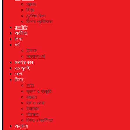
প্রবাস
বিশ্ব
মুসলিম বিশ্ব
বিশেষ প্রতিবেদন
রাজনীতি
অর্থনীতি
শিক্ষা
ধর্ম
ইসলাম
অন্যান্য ধর্ম
চাকরির খবর
৩৬ জুলাই
খেলা
ফিচার
ফটো
ভ্রমণ ও প্রকৃতি
রমজান
হজ ও ওমরা
ইজতেমা
বইমেলা
বিজয় ও স্বাধীনতা
অন্যান্য