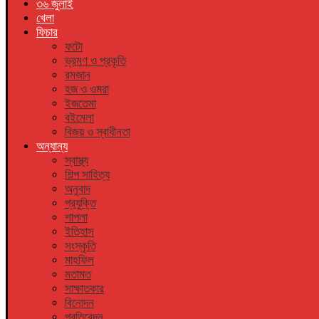
৩৬ জুলাই
খেলা
ফিচার
ফটো
ভ্রমণ ও প্রকৃতি
রমজান
হজ ও ওমরা
ইজতেমা
বইমেলা
বিজয় ও স্বাধীনতা
অন্যান্য
স্বাস্থ্য
শিল্প সাহিত্য
অনুবাদ
প্রযুক্তি
শাপলা
ইতিহাস
সংস্কৃতি
মাহফিল
মতামত
সাক্ষাতকার
বিনোদন
প্রতিবেদন