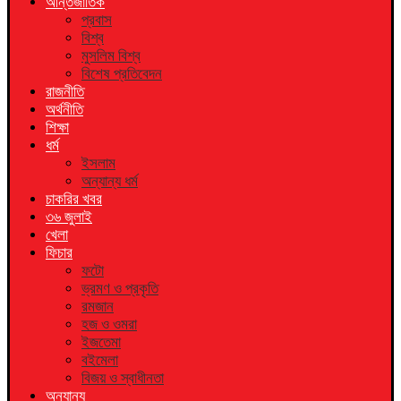
আন্তর্জাতিক
প্রবাস
বিশ্ব
মুসলিম বিশ্ব
বিশেষ প্রতিবেদন
রাজনীতি
অর্থনীতি
শিক্ষা
ধর্ম
ইসলাম
অন্যান্য ধর্ম
চাকরির খবর
৩৬ জুলাই
খেলা
ফিচার
ফটো
ভ্রমণ ও প্রকৃতি
রমজান
হজ ও ওমরা
ইজতেমা
বইমেলা
বিজয় ও স্বাধীনতা
অন্যান্য