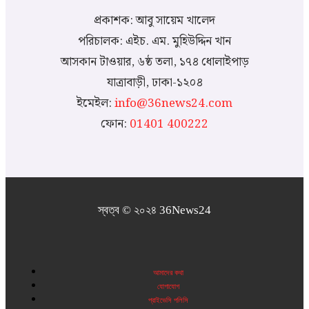
প্রকাশক: আবু সায়েম খালেদ
পরিচালক: এইচ. এম. মুহিউদ্দিন খান
আসকান টাওয়ার, ৬ষ্ঠ তলা, ১৭৪ ধোলাইপাড়
যাত্রাবাড়ী, ঢাকা-১২০৪
ইমেইল:
info@36news24.com
ফোন:
01401 400222
স্বত্ব © ২০২৪ 36News24
আমাদের কথা
যোগাযোগ
প্রাইভেসি পলিসি