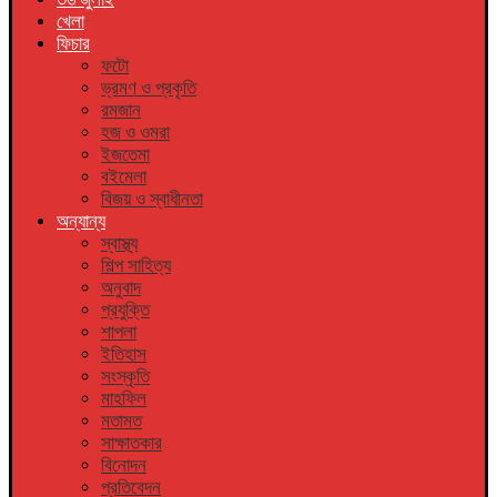
খেলা
ফিচার
ফটো
ভ্রমণ ও প্রকৃতি
রমজান
হজ ও ওমরা
ইজতেমা
বইমেলা
বিজয় ও স্বাধীনতা
অন্যান্য
স্বাস্থ্য
শিল্প সাহিত্য
অনুবাদ
প্রযুক্তি
শাপলা
ইতিহাস
সংস্কৃতি
মাহফিল
মতামত
সাক্ষাতকার
বিনোদন
প্রতিবেদন