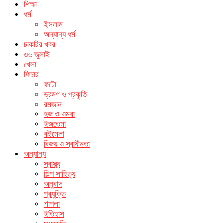
শিক্ষা
ধর্ম
ইসলাম
অন্যান্য ধর্ম
চাকরির খবর
৩৬ জুলাই
খেলা
ফিচার
ফটো
ভ্রমণ ও প্রকৃতি
রমজান
হজ ও ওমরা
ইজতেমা
বইমেলা
বিজয় ও স্বাধীনতা
অন্যান্য
স্বাস্থ্য
শিল্প সাহিত্য
অনুবাদ
প্রযুক্তি
শাপলা
ইতিহাস