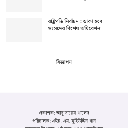
রাষ্ট্রপতি নির্বাচন : ডাকা হবে
সংসদের বিশেষ অধিবেশন
বিজ্ঞাপন
প্রকাশক: আবু সায়েম খালেদ
পরিচালক: এইচ. এম. মুহিউদ্দিন খান