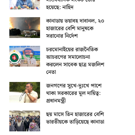
হয়েছে: নাহিদ
কানাডায় ভয়াবহ দাবানল, ২০
হাজারের বেশি মানুষকে
সরানোর নির্দেশ
চরমোনাইয়ের রাজনৈতিক
আচরণের সমালোচনা
করলেন সাবেক ছাত্র মজলিশ
নেতা
জনগণের সুখে-দুঃখে পাশে
থাকা সরকারের মূল দায়িত্ব:
প্রধানমন্ত্রী
ছয় মাসে তিন হাজারের বেশি
ভারতীয়কে তাড়িয়েছে কানাডা