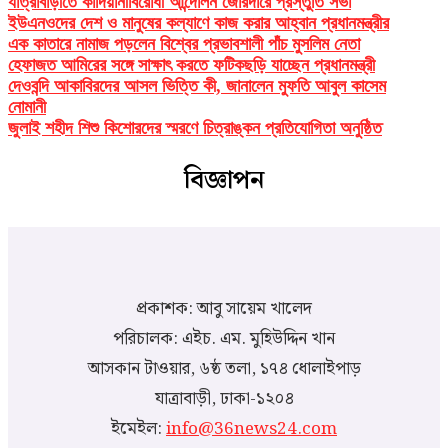
যাত্রাবাড়ীতে কাদিয়ানীবিরোধী আন্দোলন জোরদারে প্রস্তুতি সভা
ইউএনওদের দেশ ও মানুষের কল্যাণে কাজ করার আহ্বান প্রধানমন্ত্রীর
এক কাতারে নামাজ পড়লেন বিশ্বের প্রভাবশালী পাঁচ মুসলিম নেতা
হেফাজত আমিরের সঙ্গে সাক্ষাৎ করতে ফটিকছড়ি যাচ্ছেন প্রধানমন্ত্রী
দেওবন্দি আকাবিরদের আসল ভিত্তি কী, জানালেন মুফতি আবুল কাসেম
নোমানী
জুলাই শহীদ শিশু কিশোরদের স্মরণে চিত্রাঙ্কন প্রতিযোগিতা অনুষ্ঠিত
বিজ্ঞাপন
প্রকাশক: আবু সায়েম খালেদ
পরিচালক: এইচ. এম. মুহিউদ্দিন খান
আসকান টাওয়ার, ৬ষ্ঠ তলা, ১৭৪ ধোলাইপাড়
যাত্রাবাড়ী, ঢাকা-১২০৪
ইমেইল:
info@36news24.com