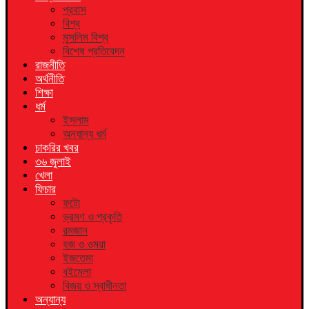
প্রবাস
বিশ্ব
মুসলিম বিশ্ব
বিশেষ প্রতিবেদন
রাজনীতি
অর্থনীতি
শিক্ষা
ধর্ম
ইসলাম
অন্যান্য ধর্ম
চাকরির খবর
৩৬ জুলাই
খেলা
ফিচার
ফটো
ভ্রমণ ও প্রকৃতি
রমজান
হজ ও ওমরা
ইজতেমা
বইমেলা
বিজয় ও স্বাধীনতা
অন্যান্য