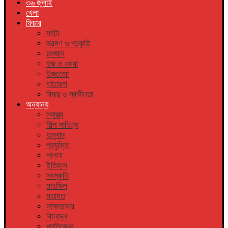
৩৬ জুলাই
খেলা
ফিচার
ফটো
ভ্রমণ ও প্রকৃতি
রমজান
হজ ও ওমরা
ইজতেমা
বইমেলা
বিজয় ও স্বাধীনতা
অন্যান্য
স্বাস্থ্য
শিল্প সাহিত্য
অনুবাদ
প্রযুক্তি
শাপলা
ইতিহাস
সংস্কৃতি
মাহফিল
মতামত
সাক্ষাতকার
বিনোদন
প্রতিবেদন