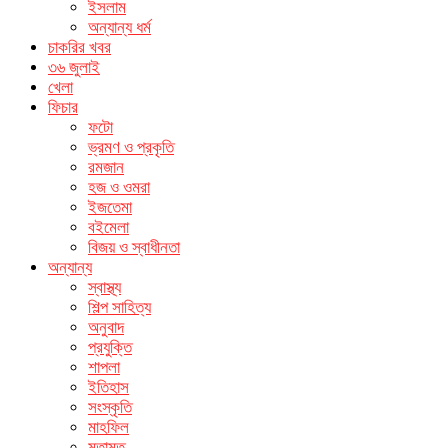
ইসলাম
অন্যান্য ধর্ম
চাকরির খবর
৩৬ জুলাই
খেলা
ফিচার
ফটো
ভ্রমণ ও প্রকৃতি
রমজান
হজ ও ওমরা
ইজতেমা
বইমেলা
বিজয় ও স্বাধীনতা
অন্যান্য
স্বাস্থ্য
শিল্প সাহিত্য
অনুবাদ
প্রযুক্তি
শাপলা
ইতিহাস
সংস্কৃতি
মাহফিল
মতামত