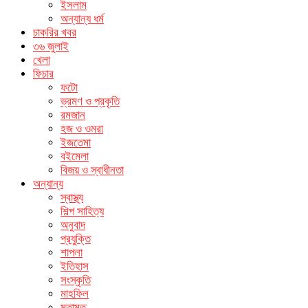
ইসলাম
অন্যান্য ধর্ম
চাকরির খবর
৩৬ জুলাই
খেলা
ফিচার
ফটো
ভ্রমণ ও প্রকৃতি
রমজান
হজ ও ওমরা
ইজতেমা
বইমেলা
বিজয় ও স্বাধীনতা
অন্যান্য
স্বাস্থ্য
শিল্প সাহিত্য
অনুবাদ
প্রযুক্তি
শাপলা
ইতিহাস
সংস্কৃতি
মাহফিল
মতামত