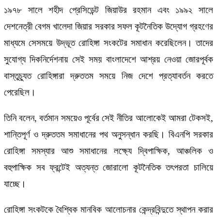
১৯৭৮ সালে শহীদ প্রেসিডেন্ট জিয়াউর রহমান এবং ১৯৯২ সালে
দেশনেত্রী বেগম খালেদা জিয়ার সরকার সফল কূটনৈতিক উদ্যোগ গ্রহণের
মাধ্যমে সেসময়ে উদ্ভূত রোহিঙ্গা সংকটের সমাধান করেছিলেন। তাদের
সুযোগ্য দিকনির্দেশনায় সেই সময় বাংলাদেশে আশ্রয় নেওয়া জোরপূর্বক
বাস্তুচ্যুত রোহিঙ্গারা দ্রুততম সময়ে নিজ দেশে প্রত্যাবর্তন করতে
পেরেছিল।
তিনি বলেন, বর্তমান সময়েও পূর্বের সেই নীতির আলোকেই আমরা টেকসই,
শান্তিপূর্ণ ও দ্রুততম সমাধানের পথ অনুসন্ধান করছি। বিএনপি সরকার
রোহিঙ্গা সমস্যার আশু সমাধানের লক্ষ্যে দ্বিপাক্ষিক, আঞ্চলিক ও
বহুপাক্ষিক সব ফ্রন্টেই অত্যন্ত জোরালো কূটনৈতিক তৎপরতা চালিয়ে
যাচ্ছে।
রোহিঙ্গা সংকটকে বৈশ্বিক মানবিক আলোচনার কেন্দ্রবিন্দুতে স্থাপন করার