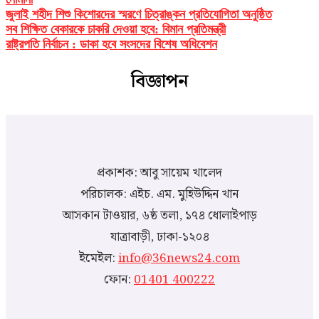
জুলাই শহীদ শিশু কিশোরদের স্মরণে চিত্রাঙ্কন প্রতিযোগিতা অনুষ্ঠিত
সব শিক্ষিত বেকারকে চাকরি দেওয়া হবে: বিমান প্রতিমন্ত্রী
রাষ্ট্রপতি নির্বাচন : ডাকা হবে সংসদের বিশেষ অধিবেশন
বিজ্ঞাপন
প্রকাশক: আবু সায়েম খালেদ
পরিচালক: এইচ. এম. মুহিউদ্দিন খান
আসকান টাওয়ার, ৬ষ্ঠ তলা, ১৭৪ ধোলাইপাড়
যাত্রাবাড়ী, ঢাকা-১২০৪
ইমেইল:
info@36news24.com
ফোন:
01401 400222