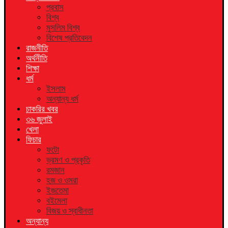
প্রবাস
বিশ্ব
মুসলিম বিশ্ব
বিশেষ প্রতিবেদন
রাজনীতি
অর্থনীতি
শিক্ষা
ধর্ম
ইসলাম
অন্যান্য ধর্ম
চাকরির খবর
৩৬ জুলাই
খেলা
ফিচার
ফটো
ভ্রমণ ও প্রকৃতি
রমজান
হজ ও ওমরা
ইজতেমা
বইমেলা
বিজয় ও স্বাধীনতা
অন্যান্য