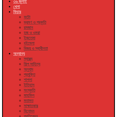
৩৬ জুলাই
খেলা
ফিচার
ফটো
ভ্রমণ ও প্রকৃতি
রমজান
হজ ও ওমরা
ইজতেমা
বইমেলা
বিজয় ও স্বাধীনতা
অন্যান্য
স্বাস্থ্য
শিল্প সাহিত্য
অনুবাদ
প্রযুক্তি
শাপলা
ইতিহাস
সংস্কৃতি
মাহফিল
মতামত
সাক্ষাতকার
বিনোদন
প্রতিবেদন