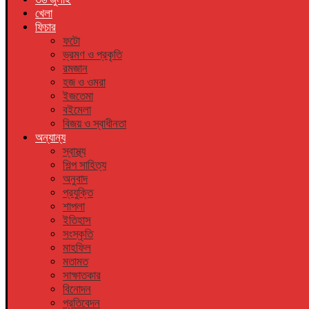
খেলা
ফিচার
ফটো
ভ্রমণ ও প্রকৃতি
রমজান
হজ ও ওমরা
ইজতেমা
বইমেলা
বিজয় ও স্বাধীনতা
অন্যান্য
স্বাস্থ্য
শিল্প সাহিত্য
অনুবাদ
প্রযুক্তি
শাপলা
ইতিহাস
সংস্কৃতি
মাহফিল
মতামত
সাক্ষাতকার
বিনোদন
প্রতিবেদন