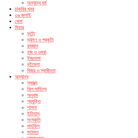
অন্যান্য ধর্ম
চাকরির খবর
৩৬ জুলাই
খেলা
ফিচার
ফটো
ভ্রমণ ও প্রকৃতি
রমজান
হজ ও ওমরা
ইজতেমা
বইমেলা
বিজয় ও স্বাধীনতা
অন্যান্য
স্বাস্থ্য
শিল্প সাহিত্য
অনুবাদ
প্রযুক্তি
শাপলা
ইতিহাস
সংস্কৃতি
মাহফিল
মতামত