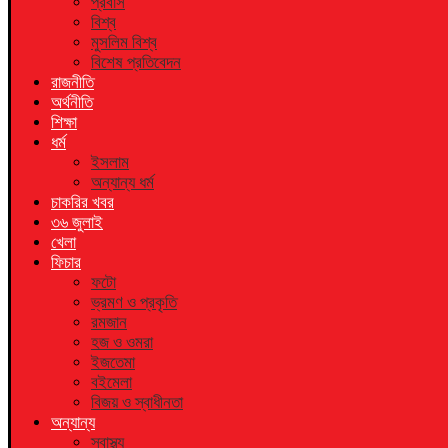
প্রবাস
বিশ্ব
মুসলিম বিশ্ব
বিশেষ প্রতিবেদন
রাজনীতি
অর্থনীতি
শিক্ষা
ধর্ম
ইসলাম
অন্যান্য ধর্ম
চাকরির খবর
৩৬ জুলাই
খেলা
ফিচার
ফটো
ভ্রমণ ও প্রকৃতি
রমজান
হজ ও ওমরা
ইজতেমা
বইমেলা
বিজয় ও স্বাধীনতা
অন্যান্য
স্বাস্থ্য